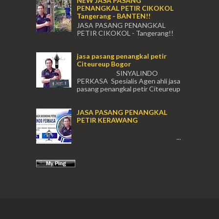
NEW JASA PASANG
PENANGKAL PETIR CIKOKOL
Tangerang - BANTEN!!
JASA PASANG PENANGKAL
PETIR CIKOKOL - Tangerang!!
JASA PASANG PENANGKAL PETIR CIKOKOL
TANGERANG , JASA PENANGKAL PETIR
jasa pasang penangkal petir
CIKOKOL TANGERANG ...
Citeureup Bogor
SINYALINDO
PERKASA Spesialis Agen ahli jasa
pasang penangkal petir Citeureup
Daerah Bogor Babakan Madang, Bantar...
JASA PASANG PENANGKAL
PETIR KERAWANG
...
(021) 631