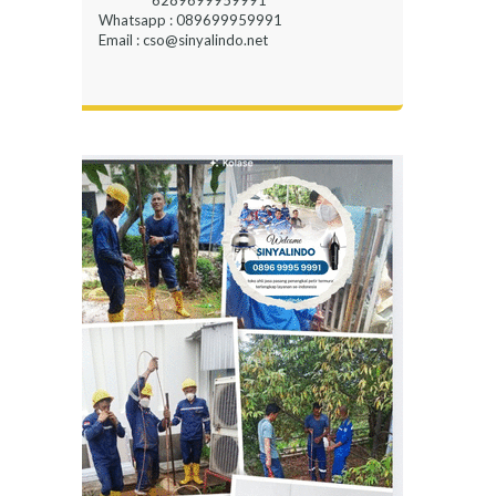
6289699959991
Whatsapp : 089699959991
Email : cso@sinyalindo.net