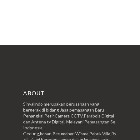
ABOUT
Sinyalindo merupakan perusahaan yang
bergerak di bidang Jasa pemasangan Baru
Penangkal Petir,Camera CCTV,Parabola Digital
dan Antena tv Digital, Melayani Pemasangan Se
Indonesia.
Gedung,kosan,Perumahan,Wisma,Pabrik,Villa,Rs
,dll. Kami berpengalaman dalam layanan Jasa