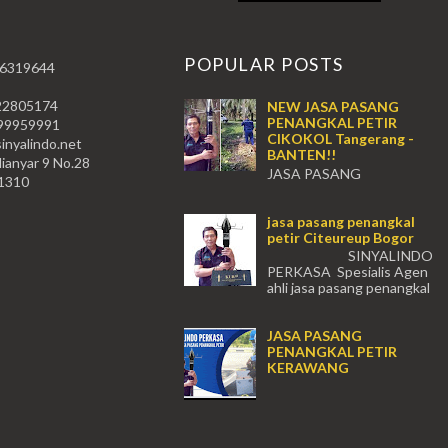
T
POPULAR POSTS
 6319644
22805174
NEW JASA PASANG
PENANGKAL PETIR
59991
CIKOKOL Tangerang -
nyalindo.net
BANTEN!!
lianyar 9 No.28
JASA PASANG
11310
PENANGKAL PETIR CIKOKOL -
Tangerang!! JASA PASANG
jasa pasang penangkal
PENANGKAL PETIR CIKOKOL
petir Citeureup Bogor
TANGERANG , JASA PENANGKAL
PETIR CIKOKOL TANGERANG ...
SINYALINDO
PERKASA Spesialis Agen
ahli jasa pasang penangkal
petir Citeureup Daerah Bogor Babakan
Madang, Bantar...
JASA PASANG
PENANGKAL PETIR
KERAWANG
...