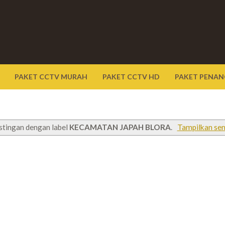
PAKET CCTV MURAH
PAKET CCTV HD
PAKET PENAN
stingan dengan label
KECAMATAN JAPAH BLORA
.
Tampilkan se