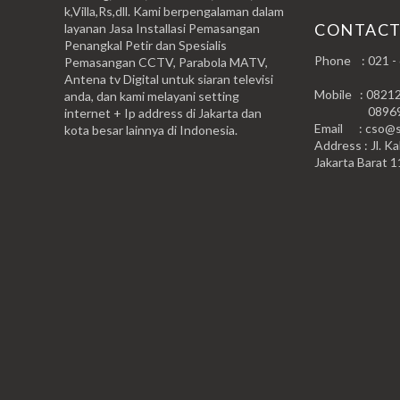
k,Villa,Rs,dll. Kami berpengalaman dalam
CONTAC
layanan Jasa Installasi Pemasangan
Penangkal Petir dan Spesialis
Phone : 021 -
Pemasangan CCTV, Parabola MATV,
Antena tv Digital untuk siaran televisi
Mobile : 0821
anda, dan kami melayani setting
0896999
internet + Ip address di Jakarta dan
Email : cso@si
kota besar lainnya di Indonesia.
Address : Jl. Ka
Jakarta Barat 