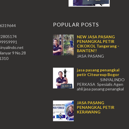
T
POPULAR POSTS
 6319644
22805174
NEW JASA PASANG
PENANGKAL PETIR
59991
CIKOKOL Tangerang -
nyalindo.net
BANTEN!!
lianyar 9 No.28
JASA PASANG
11310
PENANGKAL PETIR CIKOKOL -
Tangerang!! JASA PASANG
jasa pasang penangkal
PENANGKAL PETIR CIKOKOL
petir Citeureup Bogor
TANGERANG , JASA PENANGKAL
PETIR CIKOKOL TANGERANG ...
SINYALINDO
PERKASA Spesialis Agen
ahli jasa pasang penangkal
petir Citeureup Daerah Bogor Babakan
Madang, Bantar...
JASA PASANG
PENANGKAL PETIR
KERAWANG
...