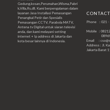
Gedung,kosan,Perumahan,Wisma,Pabri
k,Villa,Rs,dll. Kami berpengalaman dalam
CONTAC
layanan Jasa Installasi Pemasangan
Penangkal Petir dan Spesialis
Phone : 021 -
Pemasangan CCTV, Parabola MATV,
Antena tv Digital untuk siaran televisi
Mobile : 0821
anda, dan kami melayani setting
0896999
internet + Ip address di Jakarta dan
Email : cso@si
kota besar lainnya di Indonesia.
Address : Jl. Ka
Jakarta Barat 