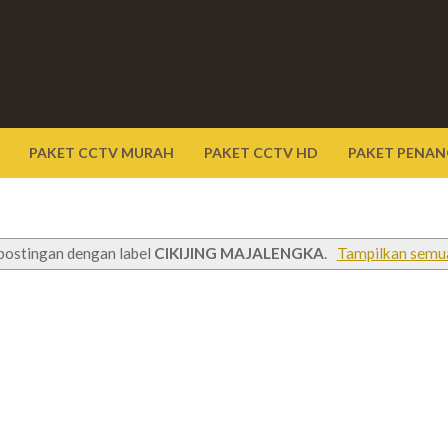
PAKET CCTV MURAH
PAKET CCTV HD
PAKET PENAN
postingan dengan label
CIKIJING MAJALENGKA
.
Tampilkan semu