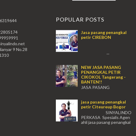
T
POPULAR POSTS
 6319644
22805174
Jasa pasang penangkal
petir CIREBON
59991
nyalindo.net
lianyar 9 No.28
...
11310
NEW JASA PASANG
PENANGKAL PETIR
CIKOKOL Tangerang -
BANTEN!!
JASA PASANG
PENANGKAL PETIR CIKOKOL -
Tangerang!! JASA PASANG
jasa pasang penangkal
PENANGKAL PETIR CIKOKOL
petir Citeureup Bogor
TANGERANG , JASA PENANGKAL
PETIR CIKOKOL TANGERANG ...
SINYALINDO
PERKASA Spesialis Agen
ahli jasa pasang penangkal
petir Citeureup Daerah Bogor Babakan
Madang, Bantar...