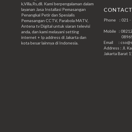
k,Villa,Rs,dll. Kami berpengalaman dalam
CONTAC
layanan Jasa Installasi Pemasangan
Penangkal Petir dan Spesialis
Phone : 021 -
Pemasangan CCTV, Parabola MATV,
Antena tv Digital untuk siaran televisi
Mobile : 0821
anda, dan kami melayani setting
0896999
internet + Ip address di Jakarta dan
Email : cso@si
kota besar lainnya di Indonesia.
Address : Jl. Ka
Jakarta Barat 