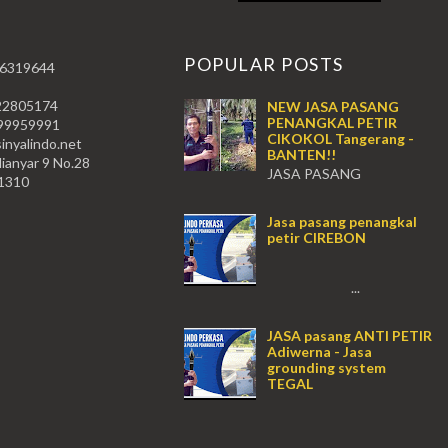
T
POPULAR POSTS
 6319644
22805174
NEW JASA PASANG
PENANGKAL PETIR
59991
CIKOKOL Tangerang -
nyalindo.net
BANTEN!!
lianyar 9 No.28
JASA PASANG
11310
PENANGKAL PETIR CIKOKOL -
Tangerang!! JASA PASANG
Jasa pasang penangkal
PENANGKAL PETIR CIKOKOL
petir CIREBON
TANGERANG , JASA PENANGKAL
PETIR CIKOKOL TANGERANG ...
...
JASA pasang ANTI PETIR
Adiwerna - Jasa
grounding system
TEGAL
...