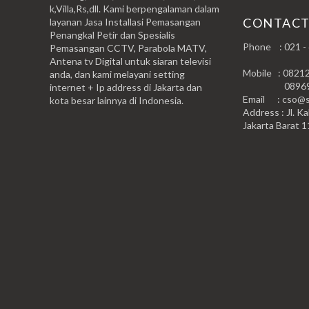
k,Villa,Rs,dll. Kami berpengalaman dalam
CONTAC
layanan Jasa Installasi Pemasangan
Penangkal Petir dan Spesialis
Phone : 021 -
Pemasangan CCTV, Parabola MATV,
Antena tv Digital untuk siaran televisi
Mobile : 0821
anda, dan kami melayani setting
0896999
internet + Ip address di Jakarta dan
Email : cso@si
kota besar lainnya di Indonesia.
Address : Jl. Ka
Jakarta Barat 