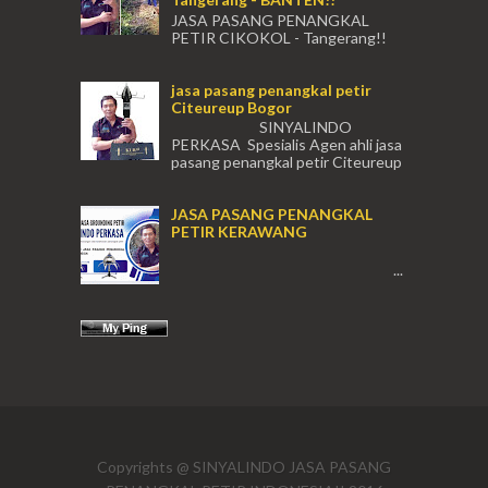
JASA PASANG PENANGKAL
PETIR CIKOKOL - Tangerang!!
JASA PASANG PENANGKAL PETIR CIKOKOL
TANGERANG , JASA PENANGKAL PETIR
jasa pasang penangkal petir
CIKOKOL TANGERANG ...
Citeureup Bogor
SINYALINDO
PERKASA Spesialis Agen ahli jasa
pasang penangkal petir Citeureup
Daerah Bogor Babakan Madang, Bantar...
JASA PASANG PENANGKAL
PETIR KERAWANG
...
(021) 631
Copyrights @ SINYALINDO JASA PASANG
cso@siny