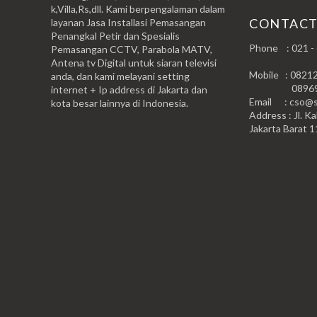
k,Villa,Rs,dll. Kami berpengalaman dalam
CONTAC
layanan Jasa Installasi Pemasangan
Penangkal Petir dan Spesialis
Phone : 021 -
Pemasangan CCTV, Parabola MATV,
Antena tv Digital untuk siaran televisi
Mobile : 0821
anda, dan kami melayani setting
0896999
internet + Ip address di Jakarta dan
Email : cso@si
kota besar lainnya di Indonesia.
Address : Jl. Ka
Jakarta Barat 