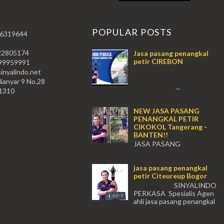
T
POPULAR POSTS
 6319644
22805174
Jasa pasang penangkal
petir CIREBON
59991
nyalindo.net
lianyar 9 No.28
...
11310
NEW JASA PASANG
PENANGKAL PETIR
CIKOKOL Tangerang -
BANTEN!!
JASA PASANG
PENANGKAL PETIR CIKOKOL -
Tangerang!! JASA PASANG
jasa pasang penangkal
PENANGKAL PETIR CIKOKOL
petir Citeureup Bogor
TANGERANG , JASA PENANGKAL
PETIR CIKOKOL TANGERANG ...
SINYALINDO
PERKASA Spesialis Agen
ahli jasa pasang penangkal
petir Citeureup Daerah Bogor Babakan
Madang, Bantar...