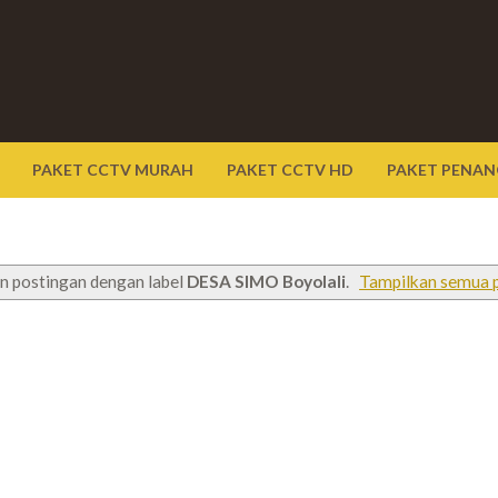
PAKET CCTV MURAH
PAKET CCTV HD
PAKET PENAN
n postingan dengan label
DESA SIMO Boyolali
.
Tampilkan semua 