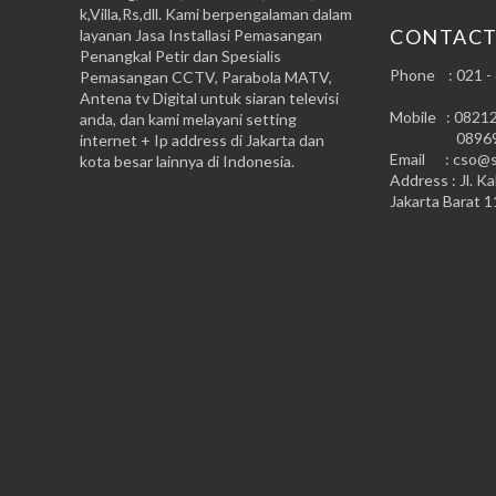
k,Villa,Rs,dll. Kami berpengalaman dalam
CONTAC
layanan Jasa Installasi Pemasangan
Penangkal Petir dan Spesialis
Phone : 021 -
Pemasangan CCTV, Parabola MATV,
Antena tv Digital untuk siaran televisi
Mobile : 0821
anda, dan kami melayani setting
0896999
internet + Ip address di Jakarta dan
Email : cso@si
kota besar lainnya di Indonesia.
Address : Jl. Ka
Jakarta Barat 