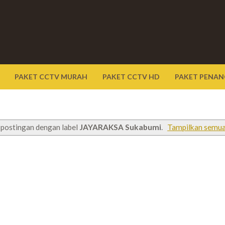
PAKET CCTV MURAH
PAKET CCTV HD
PAKET PENAN
postingan dengan label
JAYARAKSA Sukabumi
.
Tampilkan semua