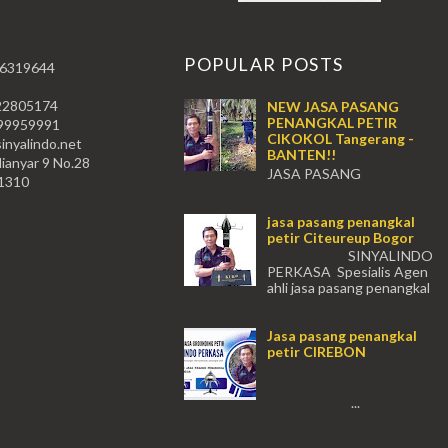
T
POPULAR POSTS
 6319644
22805174
NEW JASA PASANG
PENANGKAL PETIR
59991
CIKOKOL Tangerang -
nyalindo.net
BANTEN!!
lianyar 9 No.28
JASA PASANG
11310
PENANGKAL PETIR CIKOKOL -
Tangerang!! JASA PASANG
jasa pasang penangkal
PENANGKAL PETIR CIKOKOL
petir Citeureup Bogor
TANGERANG , JASA PENANGKAL
PETIR CIKOKOL TANGERANG ...
SINYALINDO
PERKASA Spesialis Agen
ahli jasa pasang penangkal
petir Citeureup Daerah Bogor Babakan
Madang, Bantar...
Jasa pasang penangkal
petir CIREBON
...