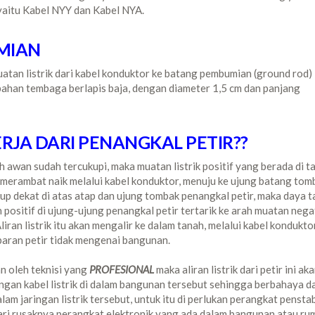
yaitu Kabel NYY dan Kabel NYA.
MIAN
tan listrik dari kabel konduktor ke batang pembumian (ground rod)
bahan tembaga berlapis baja, dengan diameter 1,5 cm dan panjang
JA DARI PENANGKAL PETIR??
h awan sudah tercukupi, maka muatan listrik positif yang berada di t
a merambat naik melalui kabel konduktor, menuju ke ujung batang tom
kup dekat di atas atap dan ujung tombak penangkal petir, maka daya t
ositif di ujung-ujung penangkal petir tertarik ke arah muatan negat
iran listrik itu akan mengalir ke dalam tanah, melalui kabel konduktor
aran petir tidak mengenai bangunan.
an oleh teknisi yang
PROFESIONAL
maka aliran listrik dari petir ini ak
ngan kabel listrik di dalam bangunan tersebut sehingga berbahaya d
m jaringan listrik tersebut, untuk itu di perlukan perangkat penstab
ri rusaknya perangkat elektronik yang ada dalam bangunan atau ru