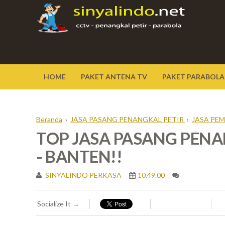
HOME
PAKET ANTENA TV
PAKET PARABOLA
Beranda
›
JASA PASANG PENANGKAL PETIR
›
JASA PE
TOP JASA PASANG PENAN
- BANTEN!!
SINYALINDO PERKASA
10.49.00
Socialize It →