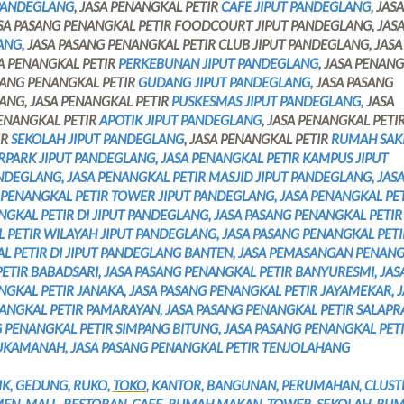
 PANDEGLANG
, JASA PENANGKAL PETIR
CAFE JIPUT PANDEGLANG
, JASA
ASA PASANG PENANGKAL PETIR FOODCOURT JIPUT PANDEGLANG, JAS
ANG
, JASA PASANG PENANGKAL PETIR CLUB JIPUT PANDEGLANG, JASA
SA PENANGKAL PETIR
PERKEBUNAN JIPUT PANDEGLANG
, JASA PENAN
ASANG PENANGKAL PETIR
GUDANG JIPUT PANDEGLANG
, JASA PASANG
ANG, JASA PENANGKAL PETIR
PUSKESMAS JIPUT PANDEGLANG
, JASA
PENANGKAL PETIR
APOTIK JIPUT PANDEGLANG
, JASA PENANGKAL PETI
IR
SEKOLAH JIPUT PANDEGLANG
, JASA PENANGKAL PETIR
RUMAH SAK
RPARK JIPUT PANDEGLANG, JASA PENANGKAL PETIR KAMPUS JIPUT
NDEGLANG, JASA PENANGKAL PETIR MASJID JIPUT PANDEGLANG, JAS
A PENANGKAL PETIR TOWER JIPUT PANDEGLANG
, JASA PENANGKAL PE
NGKAL PETIR DI JIPUT PANDEGLANG, JASA PASANG PENANGKAL PETIR
 PETIR WILAYAH JIPUT PANDEGLANG, JASA PASANG PENANGKAL PETI
L PETIR DI JIPUT PANDEGLANG BANTEN, JASA PEMASANGAN PENAN
PETIR BABADSARI, JASA PASANG PENANGKAL PETIR BANYURESMI, JAS
GKAL PETIR JANAKA, JASA PASANG PENANGKAL PETIR JAYAMEKAR, J
NANGKAL PETIR PAMARAYAN, JASA PASANG PENANGKAL PETIR SALAPR
G PENANGKAL PETIR SIMPANG BITUNG, JASA PASANG PENANGKAL PET
SUKAMANAH, JASA PASANG PENANGKAL PETIR TENJOLAHANG
IK, GEDUNG, RUKO,
TOKO
, KANTOR, BANGUNAN, PERUMAHAN, CLUST