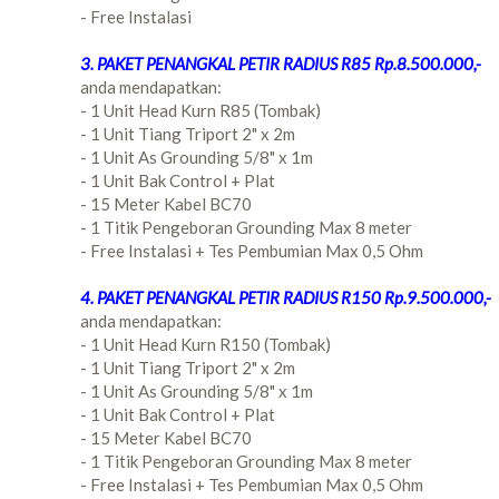
- Free Instalasi
3. PAKET PENANGKAL PETIR RADIUS R85 Rp.8.500.000,-
anda mendapatkan:
- 1 Unit Head Kurn R85 (Tombak)
- 1 Unit Tiang Triport 2" x 2m
- 1 Unit As Grounding 5/8" x 1m
- 1 Unit Bak Control + Plat
- 15 Meter Kabel BC70
- 1 Titik Pengeboran Grounding Max 8 meter
- Free Instalasi + Tes Pembumian Max 0,5 Ohm
4. PAKET PENANGKAL PETIR RADIUS R150 Rp.9.500.000,-
anda mendapatkan:
- 1 Unit Head Kurn R150 (Tombak)
- 1 Unit Tiang Triport 2" x 2m
- 1 Unit As Grounding 5/8" x 1m
- 1 Unit Bak Control + Plat
- 15 Meter Kabel BC70
- 1 Titik Pengeboran Grounding Max 8 meter
- Free Instalasi + Tes Pembumian Max 0,5 Ohm