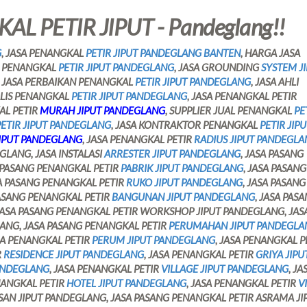
L PETIR JIPUT - Pandeglang!!
G
, JASA PENANGKAL
PETIR JIPUT PANDEGLANG BANTEN
, HARGA JASA
SI PENANGKAL
PETIR JIPUT PANDEGLANG
, JASA GROUNDING
SYSTEM J
, JASA PERBAIKAN PENANGKAL
PETIR JIPUT PANDEGLANG
, JASA AHLI
IALIS PENANGKAL
PETIR JIPUT PANDEGLANG
, JASA PENANGKAL PETIR
AL PETIR
MURAH JIPUT PANDEGLANG
, SUPPLIER JUAL PENANGKAL
PE
PETIR JIPUT PANDEGLANG
, JASA KONTRAKTOR PENANGKAL
PETIR JIPU
IPUT PANDEGLANG
, JASA PENANGKAL PETIR
RADIUS JIPUT PANDEGL
GLANG, JASA INSTALASI
ARRESTER JIPUT PANDEGLANG
, JASA PASANG
A PASANG PENANGKAL PETIR
PABRIK JIPUT PANDEGLANG
, JASA PASANG
SA PASANG PENANGKAL PETIR
RUKO JIPUT PANDEGLANG
, JASA PASANG
PASANG PENANGKAL PETIR
BANGUNAN JIPUT PANDEGLANG
, JASA PAS
ASA PASANG PENANGKAL PETIR WORKSHOP JIPUT PANDEGLANG, JAS
ANG, JASA PASANG PENANGKAL PETIR
PERUMAHAN JIPUT PANDEGLA
ASA PENANGKAL PETIR
PERUM JIPUT PANDEGLANG
, JASA PENANGKAL P
R
RESIDENCE JIPUT PANDEGLANG
, JASA PENANGKAL PETIR
GRIYA JIPU
ANDEGLANG
, JASA PENANGKAL PETIR
VILLAGE JIPUT PANDEGLANG
, JA
ENANGKAL PETIR
HOTEL JIPUT PANDEGLANG
, JASA PENANGKAL PETIR
V
OSAN JIPUT PANDEGLANG, JASA PASANG PENANGKAL PETIR ASRAMA JI