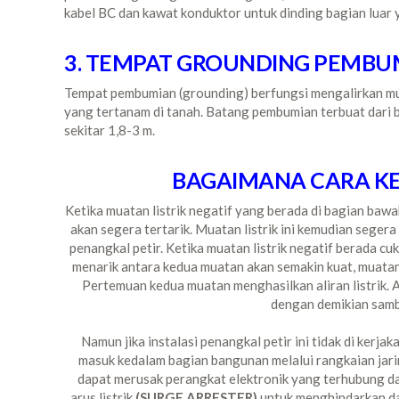
kabel BC dan kawat konduktor untuk dinding bagian luar 
3. TEMPAT GROUNDING PEMBU
Tempat pembumian (grounding) berfungsi mengalirkan mua
yang tertanam di tanah. Batang pembumian terbuat dari 
sekitar 1,8-3 m.
BAGAIMANA CARA KER
Ketika muatan listrik negatif yang berada di bagian bawa
akan segera tertarik. Muatan listrik ini kemudian seger
penangkal petir. Ketika muatan listrik negatif berada cu
menarik antara kedua muatan akan semakin kuat, muatan p
Pertemuan kedua muatan menghasilkan aliran listrik. Al
dengan demikian samb
Namun jika instalasi penangkal petir ini tidak di kerjak
masuk kedalam bagian bangunan melalui rangkaian jari
dapat merusak perangkat elektronik yang terhubung dala
arus listrik
(SURGE ARRESTER)
untuk menghindarkan da