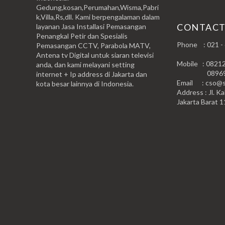
Gedung,kosan,Perumahan,Wisma,Pabri
k,Villa,Rs,dll. Kami berpengalaman dalam
CONTAC
layanan Jasa Installasi Pemasangan
Penangkal Petir dan Spesialis
Phone : 021 -
Pemasangan CCTV, Parabola MATV,
Antena tv Digital untuk siaran televisi
Mobile : 0821
anda, dan kami melayani setting
0896999
internet + Ip address di Jakarta dan
Email : cso@si
kota besar lainnya di Indonesia.
Address : Jl. Ka
Jakarta Barat 