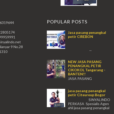
T
POPULAR POSTS
 6319644
22805174
Jasa pasang penangkal
petir CIREBON
59991
nyalindo.net
lianyar 9 No.28
...
11310
NEW JASA PASANG
PENANGKAL PETIR
CIKOKOL Tangerang -
BANTEN!!
JASA PASANG
PENANGKAL PETIR CIKOKOL -
Tangerang!! JASA PASANG
jasa pasang penangkal
PENANGKAL PETIR CIKOKOL
petir Citeureup Bogor
TANGERANG , JASA PENANGKAL
PETIR CIKOKOL TANGERANG ...
SINYALINDO
PERKASA Spesialis Agen
ahli jasa pasang penangkal
petir Citeureup Daerah Bogor Babakan