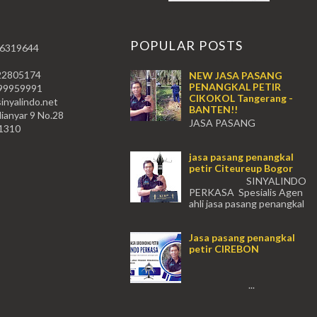
T
POPULAR POSTS
 6319644
22805174
NEW JASA PASANG
PENANGKAL PETIR
59991
CIKOKOL Tangerang -
nyalindo.net
BANTEN!!
lianyar 9 No.28
JASA PASANG
11310
PENANGKAL PETIR CIKOKOL -
Tangerang!! JASA PASANG
jasa pasang penangkal
PENANGKAL PETIR CIKOKOL
petir Citeureup Bogor
TANGERANG , JASA PENANGKAL
PETIR CIKOKOL TANGERANG ...
SINYALINDO
PERKASA Spesialis Agen
ahli jasa pasang penangkal
petir Citeureup Daerah Bogor Babakan
Madang, Bantar...
Jasa pasang penangkal
petir CIREBON
...