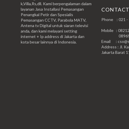
k,Villa,Rs,dll. Kami berpengalaman dalam
CONTAC
layanan Jasa Installasi Pemasangan
Penangkal Petir dan Spesialis
Phone : 021 -
Pemasangan CCTV, Parabola MATV,
Antena tv Digital untuk siaran televisi
Mobile : 0821
anda, dan kami melayani setting
0896999
internet + Ip address di Jakarta dan
Email : cso@si
kota besar lainnya di Indonesia.
Address : Jl. Ka
Jakarta Barat 