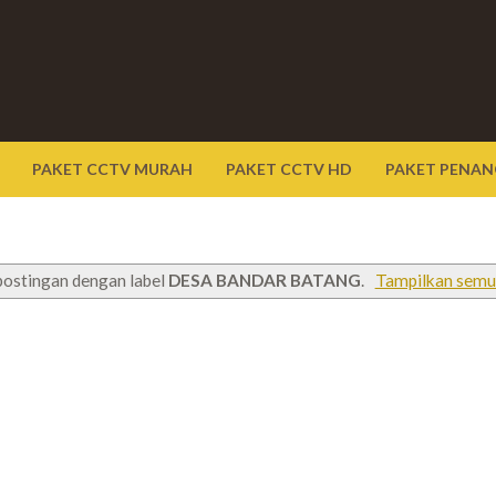
PAKET CCTV MURAH
PAKET CCTV HD
PAKET PENAN
postingan dengan label
DESA BANDAR BATANG
.
Tampilkan semu