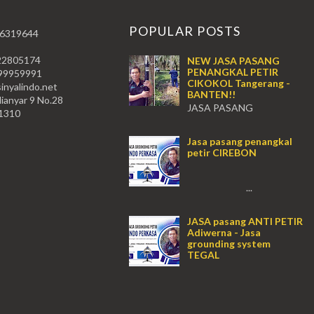
T
POPULAR POSTS
 6319644
22805174
NEW JASA PASANG
PENANGKAL PETIR
59991
CIKOKOL Tangerang -
nyalindo.net
BANTEN!!
lianyar 9 No.28
JASA PASANG
11310
PENANGKAL PETIR CIKOKOL -
Tangerang!! JASA PASANG
Jasa pasang penangkal
PENANGKAL PETIR CIKOKOL
petir CIREBON
TANGERANG , JASA PENANGKAL
PETIR CIKOKOL TANGERANG ...
...
JASA pasang ANTI PETIR
Adiwerna - Jasa
grounding system
TEGAL
...