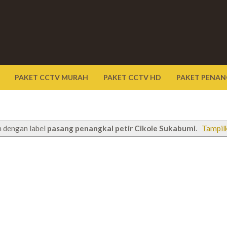
PAKET CCTV MURAH
PAKET CCTV HD
PAKET PENAN
 dengan label
pasang penangkal petir Cikole Sukabumi
.
Tampil