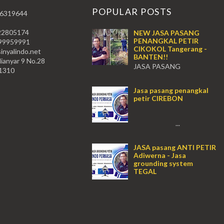
POPULAR POSTS
 6319644
22805174
NEW JASA PASANG
PENANGKAL PETIR
59991
CIKOKOL Tangerang -
nyalindo.net
BANTEN!!
lianyar 9 No.28
JASA PASANG
11310
PENANGKAL PETIR CIKOKOL -
Tangerang!! JASA PASANG
Jasa pasang penangkal
PENANGKAL PETIR CIKOKOL
petir CIREBON
TANGERANG , JASA PENANGKAL
PETIR CIKOKOL TANGERANG ...
...
JASA pasang ANTI PETIR
Adiwerna - Jasa
grounding system
TEGAL
...