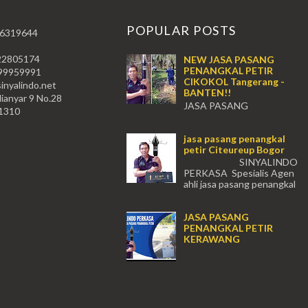
T
POPULAR POSTS
 6319644
22805174
NEW JASA PASANG
PENANGKAL PETIR
59991
CIKOKOL Tangerang -
nyalindo.net
BANTEN!!
lianyar 9 No.28
JASA PASANG
11310
PENANGKAL PETIR CIKOKOL -
Tangerang!! JASA PASANG
jasa pasang penangkal
PENANGKAL PETIR CIKOKOL
petir Citeureup Bogor
TANGERANG , JASA PENANGKAL
PETIR CIKOKOL TANGERANG ...
SINYALINDO
PERKASA Spesialis Agen
ahli jasa pasang penangkal
petir Citeureup Daerah Bogor Babakan
Madang, Bantar...
JASA PASANG
PENANGKAL PETIR
KERAWANG
...