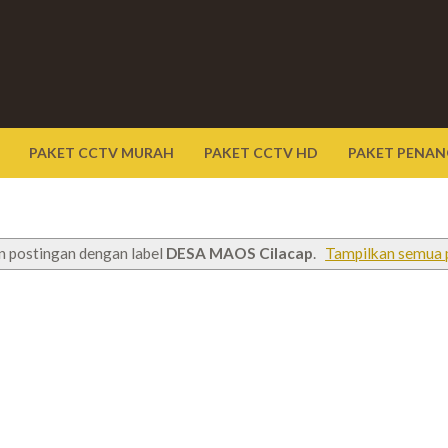
PAKET CCTV MURAH
PAKET CCTV HD
PAKET PENAN
n postingan dengan label
DESA MAOS Cilacap
.
Tampilkan semua 