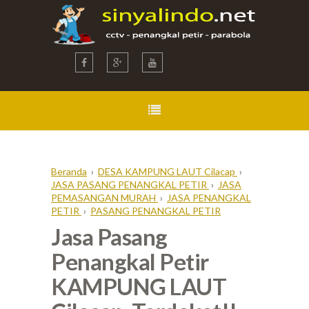
Beranda
›
DESA KAMPUNG LAUT Cilacap
›
JASA PASANG PENANGKAL PETIR
›
JASA
PEMASANGAN MURAH
›
JASA PENANGKAL
PETIR
›
PASANG PENANGKAL PETIR
Jasa Pasang
Penangkal Petir
KAMPUNG LAUT