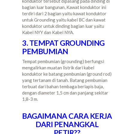
konduktor tersebut dipasang pada dinding di
bagian luar bangunan, Kawat konduktor ini
terdiri dari 2 bagian yaitu kawat konduktor
untuk Grounding yaitu kabel BC dan kawat
konduktor untuk dinding bagian luar yaitu
Kabel NYY dan Kabel NYA.
3. TEMPAT GROUNDING
PEMBUMIAN
Tempat pembumian (grounding) berfungsi
mengalirkan muatan listrik dari kabel
konduktor ke batang pembumian (ground rod)
yang tertanam di tanah. Batang pembumian
terbuat dari bahan tembaga berlapis baja,
dengan diameter 1,5 cm dan panjang sekitar
1,8-3 m.
BAGAIMANA CARA KERJA
DARI PENANGKAL
PETIR??