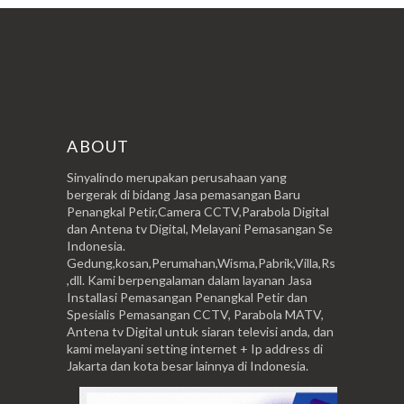
ABOUT
Sinyalindo merupakan perusahaan yang
bergerak di bidang Jasa pemasangan Baru
Penangkal Petir,Camera CCTV,Parabola Digital
dan Antena tv Digital, Melayani Pemasangan Se
Indonesia.
Gedung,kosan,Perumahan,Wisma,Pabrik,Villa,Rs
,dll. Kami berpengalaman dalam layanan Jasa
Installasi Pemasangan Penangkal Petir dan
Spesialis Pemasangan CCTV, Parabola MATV,
Antena tv Digital untuk siaran televisi anda, dan
kami melayani setting internet + Ip address di
Jakarta dan kota besar lainnya di Indonesia.