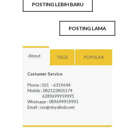
POSTING LEBIH BARU
POSTING LAMA
About
TAGS
POPULAR
Costumer Service
Phone : 021 - 6319644
Mobile : 082122805174
6289699959991
Whatsapp : 089699959991
Email : cso@sinyalindo.net