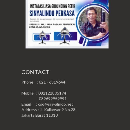
CONTACT
Phone : 021 - 6319644
Mobile : 082122805174
089699959991
Email : cso@sinyalindo.net
Address : Jl. Kalianyar 9 No.28
Jakarta Barat 11310