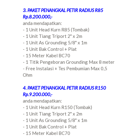
3. PAKET PENANGKAL PETIR RADIUS R85
Rp.8.200.000,-
anda mendapatkan:
- 1 Unit Head Kurn R85 (Tombak)
- 1 Unit Tiang Triport 2" x 2m
- 1 Unit As Grounding 5/8" x 1m
- 1 Unit Bak Control + Plat
- 15 Meter Kabel BC70
- 1 Titik Pengeboran Grounding Max 8 meter
- Free Instalasi + Tes Pembumian Max 0,5
Ohm
4. PAKET PENANGKAL PETIR RADIUS R150
Rp.9.200.000,-
anda mendapatkan:
- 1 Unit Head Kurn R150 (Tombak)
- 1 Unit Tiang Triport 2" x 2m
- 1 Unit As Grounding 5/8" x 1m
- 1 Unit Bak Control + Plat
- 15 Meter Kabel BC70