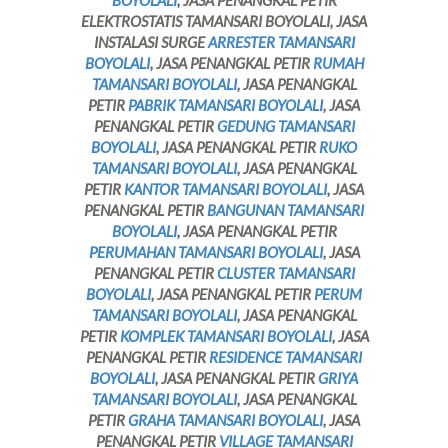
BOYOLALI
, JASA PENANGKAL PETIR
ELEKTROSTATIS TAMANSARI BOYOLALI, JASA
INSTALASI SURGE
ARRESTER TAMANSARI
BOYOLALI
, JASA PENANGKAL PETIR
RUMAH
TAMANSARI BOYOLALI
, JASA PENANGKAL
PETIR
PABRIK TAMANSARI BOYOLALI
, JASA
PENANGKAL PETIR
GEDUNG TAMANSARI
BOYOLALI
, JASA PENANGKAL PETIR
RUKO
TAMANSARI BOYOLALI
, JASA PENANGKAL
PETIR
KANTOR TAMANSARI BOYOLALI
, JASA
PENANGKAL PETIR
BANGUNAN TAMANSARI
BOYOLALI
, JASA PENANGKAL PETIR
PERUMAHAN TAMANSARI BOYOLALI
, JASA
PENANGKAL PETIR
CLUSTER TAMANSARI
BOYOLALI
, JASA PENANGKAL PETIR
PERUM
TAMANSARI BOYOLALI
, JASA PENANGKAL
PETIR
KOMPLEK TAMANSARI BOYOLALI
, JASA
PENANGKAL PETIR
RESIDENCE TAMANSARI
BOYOLALI
, JASA PENANGKAL PETIR
GRIYA
TAMANSARI BOYOLALI
, JASA PENANGKAL
PETIR
GRAHA TAMANSARI BOYOLALI
, JASA
PENANGKAL PETIR
VILLAGE TAMANSARI