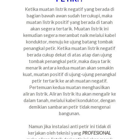
Ketika muatan listrik negatif yang berada di
bagian bawah awan sudah tercukupi, maka
muatan listrik positif yang berada di tanah
akan segera tertarik. Muatan listrik ini
kemudian segera merambat naik melalui kabel
konduktor, menuju ke ujung batang tombak
penangkal petir. Ketika muatan listrik negatif
berada cukup dekat di atas atap dan ujung
tombak penangkal petir, maka daya tarik
menarik antara kedua muatan akan semakin
kuat, muatan positif di ujung-ujung penangkal
petir tertarik ke arah muatan negatif.
Pertemuan kedua muatan menghasilkan
aliran listrik. Aliran listrik itu akan mengalir ke
dalam tanah, melalui kabel konduktor, dengan
demikian sambaran petir tidak mengenai
bangunan.
Namun jika instalasi anti petir ini tidak di
kerjakan oleh teknisi yang
PROFESIONAL