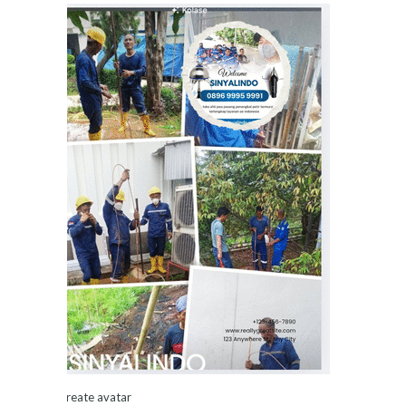
Create avatar