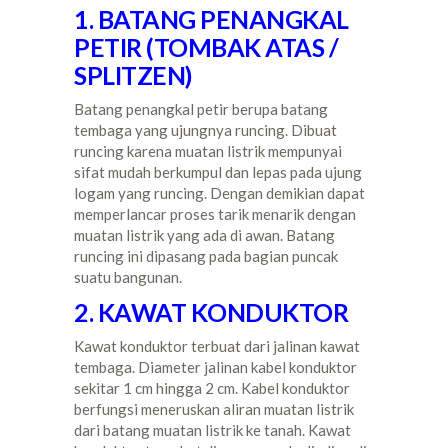
1. BATANG PENANGKAL
PETIR (TOMBAK ATAS /
SPLITZEN)
Batang penangkal petir berupa batang
tembaga yang ujungnya runcing. Dibuat
runcing karena muatan listrik mempunyai
sifat mudah berkumpul dan lepas pada ujung
logam yang runcing. Dengan demikian dapat
memperlancar proses tarik menarik dengan
muatan listrik yang ada di awan. Batang
runcing ini dipasang pada bagian puncak
suatu bangunan.
2. KAWAT KONDUKTOR
Kawat konduktor terbuat dari jalinan kawat
tembaga. Diameter jalinan kabel konduktor
sekitar 1 cm hingga 2 cm. Kabel konduktor
berfungsi meneruskan aliran muatan listrik
dari batang muatan listrik ke tanah. Kawat