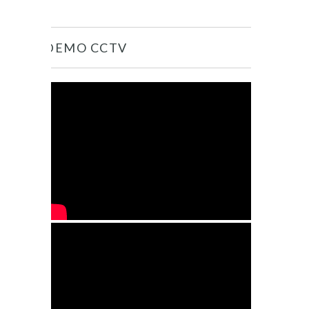
DEMO CCTV