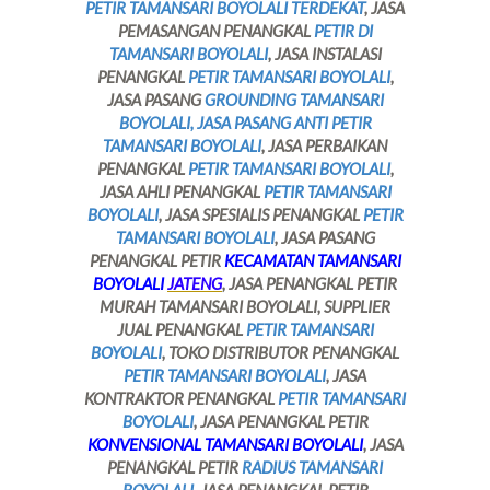
PETIR TAMANSARI BOYOLALI TERDEKAT
, JASA
PEMASANGAN PENANGKAL
PETIR DI
TAMANSARI BOYOLALI
, JASA INSTALASI
PENANGKAL
PETIR TAMANSARI BOYOLALI
,
JASA PASANG
GROUNDING TAMANSARI
BOYOLALI, JASA PASANG ANTI PETIR
TAMANSARI BOYOLALI
, JASA PERBAIKAN
PENANGKAL
PETIR TAMANSARI BOYOLALI
,
JASA AHLI PENANGKAL
PETIR TAMANSARI
BOYOLALI
, JASA SPESIALIS PENANGKAL
PETIR
TAMANSARI BOYOLALI
, JASA PASANG
PENANGKAL PETIR
KECAMATAN TAMANSARI
BOYOLALI
JATENG
, JASA PENANGKAL PETIR
MURAH TAMANSARI BOYOLALI, SUPPLIER
JUAL PENANGKAL
PETIR TAMANSARI
BOYOLALI
, TOKO DISTRIBUTOR PENANGKAL
PETIR TAMANSARI BOYOLALI
, JASA
KONTRAKTOR PENANGKAL
PETIR TAMANSARI
BOYOLALI
, JASA PENANGKAL PETIR
KONVENSIONAL TAMANSARI BOYOLALI
, JASA
PENANGKAL PETIR
RADIUS TAMANSARI