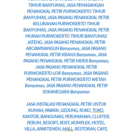
TIMUR BANYUMAS, JASA PEMASANGAN
PENANGKAL PETIR PURWOKERTO TIMUR
BANYUMAS, JASA PASANG PENANGKAL PETIR
KELURAHAN PURWOKERTO TIMUR
BANYUMAS, JASA PASANG PENANGKAL PETIR
MURAH PURWOKERTO TIMUR BANYUMAS
JATENG, JASA PASANG PENANGKAL PETIR
ARCAWINANGUN Banyumas, JASA PASANG
PENANGKAL PETIR KRANJI Banyumas, JASA
PASANG PENANGKAL PETIR MERSI Banyumas,
JASA PASANG PENANGKAL PETIR
PURWOKERTO LOR Banyumas, JASA PASANG
PENANGKAL PETIR PURWOKERTO WETAN
Banyumas, JASA PASANG PENANGKAL PETIR
SOKANEGARA Banyumas
JASA INSTALASI PENANGKAL PETIR UNTUK
RUMAH, PABRIK, GEDUNG, RUKO,
TOKO
,
KANTOR, BANGUNAN, PERUMAHAN, CLUSTER,
PERUM, RESORT, KOST, KOMPLEK, HOTEL,
VILLA, APARTEMEN,
MALL
, RESTORAN, CAFE,