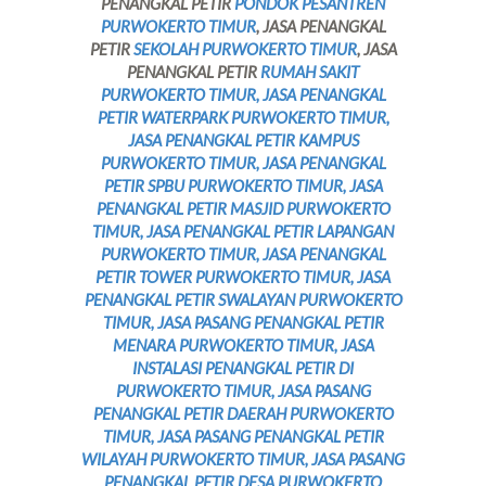
PENANGKAL PETIR
PONDOK PESANTREN
PURWOKERTO TIMUR
, JASA PENANGKAL
PETIR
SEKOLAH PURWOKERTO TIMUR
, JASA
PENANGKAL PETIR
RUMAH SAKIT
PURWOKERTO TIMUR, JASA PENANGKAL
PETIR WATERPARK PURWOKERTO TIMUR,
JASA PENANGKAL PETIR KAMPUS
PURWOKERTO TIMUR, JASA PENANGKAL
PETIR SPBU PURWOKERTO TIMUR, JASA
PENANGKAL PETIR MASJID PURWOKERTO
TIMUR, JASA PENANGKAL PETIR LAPANGAN
PURWOKERTO TIMUR, JASA PENANGKAL
PETIR TOWER PURWOKERTO TIMUR, JASA
PENANGKAL PETIR SWALAYAN PURWOKERTO
TIMUR, JASA PASANG PENANGKAL PETIR
MENARA PURWOKERTO TIMUR, JASA
INSTALASI PENANGKAL PETIR DI
PURWOKERTO TIMUR, JASA PASANG
PENANGKAL PETIR DAERAH PURWOKERTO
TIMUR, JASA PASANG PENANGKAL PETIR
WILAYAH PURWOKERTO TIMUR, JASA PASANG
PENANGKAL PETIR DESA PURWOKERTO