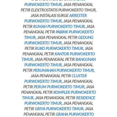
PURWOKERTO TIMUR
, JASA PENANGKAL
PETIR ELEKTROSTATIS PURWOKERTO TIMUR,
JASA INSTALASI SURGE
ARRESTER
PURWOKERTO TIMUR
, JASA PENANGKAL
PETIR
RUMAH PURWOKERTO TIMUR
, JASA
PENANGKAL PETIR
PABRIK PURWOKERTO
TIMUR
, JASA PENANGKAL PETIR
GEDUNG
PURWOKERTO TIMUR
, JASA PENANGKAL
PETIR
RUKO PURWOKERTO TIMUR
, JASA
PENANGKAL PETIR
KANTOR PURWOKERTO
TIMUR
, JASA PENANGKAL PETIR
BANGUNAN
PURWOKERTO TIMUR
, JASA PENANGKAL
PETIR
PERUMAHAN PURWOKERTO TIMUR
,
JASA PENANGKAL PETIR
CLUSTER
PURWOKERTO TIMUR
, JASA PENANGKAL
PETIR
PERUM PURWOKERTO TIMUR
, JASA
PENANGKAL PETIR
KOMPLEK PURWOKERTO
TIMUR
, JASA PENANGKAL PETIR
RESIDENCE
PURWOKERTO TIMUR
, JASA PENANGKAL
PETIR
GRIYA PURWOKERTO TIMUR
, JASA
PENANGKAL PETIR
GRAHA PURWOKERTO