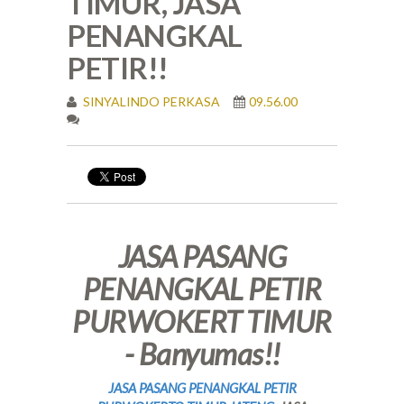
TIMUR, JASA
PENANGKAL
PETIR!!
SINYALINDO PERKASA
09.56.00
JASA PASANG
PENANGKAL PETIR
PURWOKERT TIMUR
- Banyumas!!
JASA PASANG PENANGKAL PETIR