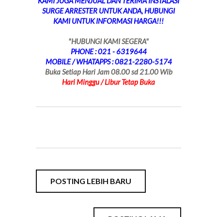
KAMI JUGA MENJUAL DAN TERIMA INSTALASI
SURGE ARRESTER UNTUK ANDA, HUBUNGI
KAMI UNTUK INFORMASI HARGA!!!
"HUBUNGI KAMI SEGERA"
PHONE : 021 - 6319644
MOBILE / WHATAPPS : 0821-2280-5174
Buka Setiap Hari Jam 08.00 sd 21.00 Wib
Hari Minggu / Libur Tetap Buka
POSTING LEBIH BARU