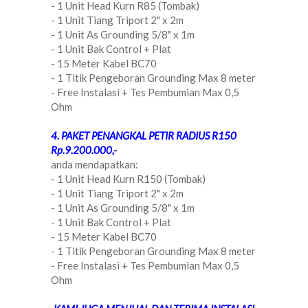
- 1 Unit Head Kurn R85 (Tombak)
- 1 Unit Tiang Triport 2" x 2m
- 1 Unit As Grounding 5/8" x 1m
- 1 Unit Bak Control + Plat
- 15 Meter Kabel BC70
- 1 Titik Pengeboran Grounding Max 8 meter
- Free Instalasi + Tes Pembumian Max 0,5
Ohm
4. PAKET PENANGKAL PETIR RADIUS R150
Rp.9.200.000,-
anda mendapatkan:
- 1 Unit Head Kurn R150 (Tombak)
- 1 Unit Tiang Triport 2" x 2m
- 1 Unit As Grounding 5/8" x 1m
- 1 Unit Bak Control + Plat
- 15 Meter Kabel BC70
- 1 Titik Pengeboran Grounding Max 8 meter
- Free Instalasi + Tes Pembumian Max 0,5
Ohm