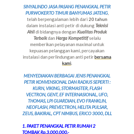
SINYALINDO JASA PASANG PENANGKAL PETIR
PURWOKERTO TIMUR BANYUMAS JATENG
,
telah berpengalaman lebih dari
20 tahun
dalam instalasi anti petir di dukung
Teknisi
Ahli
di bidangnya dengan
Kualitas Produk
Terbaik
dan
Harga Kompetitif
selalu
memberikan pelayanan maximal untuk
kepuasan pelanggan kami, percayakan
instalasi dan perlindungan anti petir
bersama
kami
.
MENYEDIAKAN BERBAGAI JENIS PENANGKAL
PETIR KONVENSIONAL DAN RADIUS SEPERTI :
KURN, VIKING, STORMASTER, FLASH
VECTRON, GENT, EF INTERNASIONAL, UFO,
THOMAS, LPI GUARDIAN, EVO FRANKLIN,
NEOFLASH, PREVECTRON, HELITA PULSAR,
ZEUS, BAKIRAL, CPT NIMBUS, ERICO 3000, DLL
1. PAKET PENANGKAL PETIR RUMAH 2
TOMBAK Rp.3.000.000,-