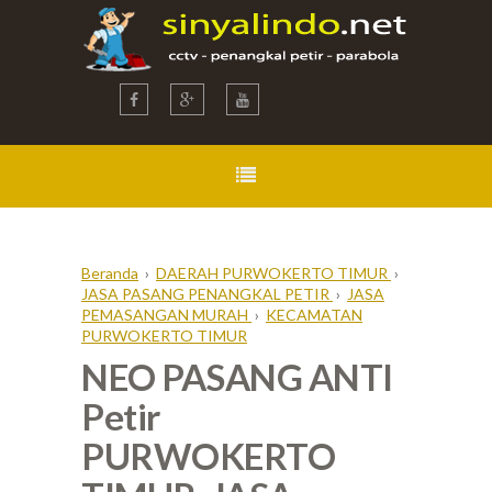
Beranda
›
DAERAH PURWOKERTO TIMUR
›
JASA PASANG PENANGKAL PETIR
›
JASA
PEMASANGAN MURAH
›
KECAMATAN
PURWOKERTO TIMUR
NEO PASANG ANTI
Petir
PURWOKERTO