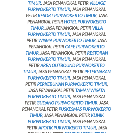
TIMUR
, JASA PENANGKAL PETIR
VILLAGE
PURWOKERTO TIMUR
, JASA PENANGKAL
PETIR
RESORT PURWOKERTO TIMUR
, JASA
PENANGKAL PETIR
HOTEL PURWOKERTO
TIMUR
, JASA PENANGKAL PETIR
VILLA
PURWOKERTO TIMUR
, JASA PENANGKAL
PETIR
WISMA PURWOKERTO TIMUR
, JASA
PENANGKAL PETIR
CAFE PURWOKERTO
TIMUR
, JASA PENANGKAL PETIR
RESTORAN
PURWOKERTO TIMUR
, JASA PENANGKAL
PETIR
AREA OUTBOUND PURWOKERTO
TIMUR
, JASA PENANGKAL PETIR
PETERNAKAN
PURWOKERTO TIMUR
, JASA PENANGKAL
PETIR
PERKEBUNAN PURWOKERTO TIMUR
,
JASA PENANGKAL PETIR
TAMAN WISATA
PURWOKERTO TIMUR
, JASA PENANGKAL
PETIR
GUDANG PURWOKERTO TIMUR
, JASA
PENANGKAL PETIR
PUSKESMAS PURWOKERTO
TIMUR
, JASA PENANGKAL PETIR
KLINIK
PURWOKERTO TIMUR
, JASA PENANGKAL
PETIR
APOTIK PURWOKERTO TIMUR
, JASA