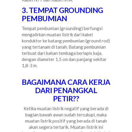
3. TEMPAT GROUNDING
PEMBUMIAN
Tempat pembumian (grounding) berfungsi
mengalirkan muatan listrik dari kabel
konduktor ke batang pembumian (ground rod)
yang tertanam di tanah. Batang pembumian
terbuat dari bahan tembaga berlapis baja,
dengan diameter 1,5 cm dan panjang sekitar
1,8-3 m.
BAGAIMANA CARA KERJA
DARI PENANGKAL
PETIR??
Ketika muatan listrik negatif yang berada di
bagian bawah awan sudah tercukupi, maka
muatan listrik positif yang berada di tanah
akan segera tertarik. Muatan listrik ini