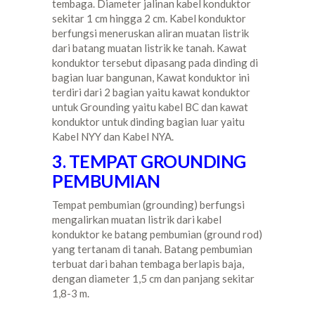
tembaga. Diameter jalinan kabel konduktor
sekitar 1 cm hingga 2 cm. Kabel konduktor
berfungsi meneruskan aliran muatan listrik
dari batang muatan listrik ke tanah. Kawat
konduktor tersebut dipasang pada dinding di
bagian luar bangunan, Kawat konduktor ini
terdiri dari 2 bagian yaitu kawat konduktor
untuk Grounding yaitu kabel BC dan kawat
konduktor untuk dinding bagian luar yaitu
Kabel NYY dan Kabel NYA.
3. TEMPAT GROUNDING
PEMBUMIAN
Tempat pembumian (grounding) berfungsi
mengalirkan muatan listrik dari kabel
konduktor ke batang pembumian (ground rod)
yang tertanam di tanah. Batang pembumian
terbuat dari bahan tembaga berlapis baja,
dengan diameter 1,5 cm dan panjang sekitar
1,8-3 m.