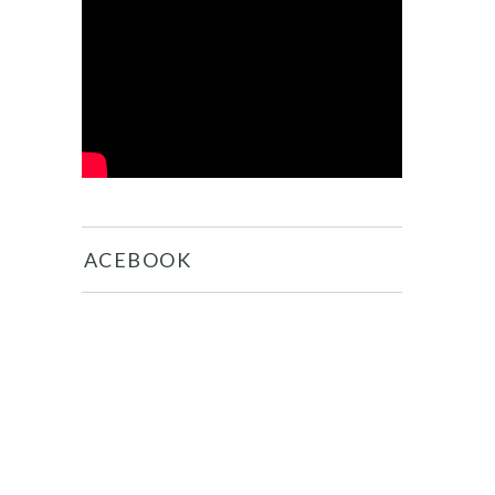
FACEBOOK