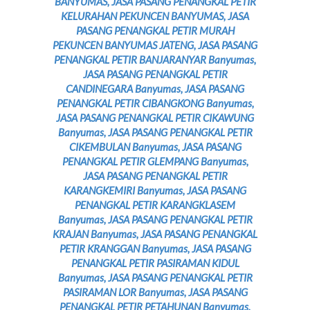
BANYUMAS, JASA PASANG PENANGKAL PETIR
KELURAHAN PEKUNCEN BANYUMAS, JASA
PASANG PENANGKAL PETIR MURAH
PEKUNCEN BANYUMAS JATENG, JASA PASANG
PENANGKAL PETIR BANJARANYAR Banyumas,
JASA PASANG PENANGKAL PETIR
CANDINEGARA Banyumas, JASA PASANG
PENANGKAL PETIR CIBANGKONG Banyumas,
JASA PASANG PENANGKAL PETIR CIKAWUNG
Banyumas, JASA PASANG PENANGKAL PETIR
CIKEMBULAN Banyumas, JASA PASANG
PENANGKAL PETIR GLEMPANG Banyumas,
JASA PASANG PENANGKAL PETIR
KARANGKEMIRI Banyumas, JASA PASANG
PENANGKAL PETIR KARANGKLASEM
Banyumas, JASA PASANG PENANGKAL PETIR
KRAJAN Banyumas, JASA PASANG PENANGKAL
PETIR KRANGGAN Banyumas, JASA PASANG
PENANGKAL PETIR PASIRAMAN KIDUL
Banyumas, JASA PASANG PENANGKAL PETIR
PASIRAMAN LOR Banyumas, JASA PASANG
PENANGKAL PETIR PETAHUNAN Banyumas,