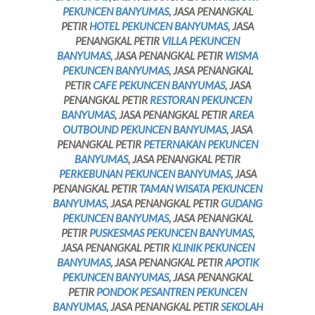
PEKUNCEN BANYUMAS
, JASA PENANGKAL
PETIR
HOTEL PEKUNCEN BANYUMAS
, JASA
PENANGKAL PETIR
VILLA PEKUNCEN
BANYUMAS
, JASA PENANGKAL PETIR
WISMA
PEKUNCEN BANYUMAS
, JASA PENANGKAL
PETIR
CAFE PEKUNCEN BANYUMAS
, JASA
PENANGKAL PETIR
RESTORAN PEKUNCEN
BANYUMAS
, JASA PENANGKAL PETIR
AREA
OUTBOUND PEKUNCEN BANYUMAS
, JASA
PENANGKAL PETIR
PETERNAKAN PEKUNCEN
BANYUMAS
, JASA PENANGKAL PETIR
PERKEBUNAN PEKUNCEN BANYUMAS
, JASA
PENANGKAL PETIR
TAMAN WISATA PEKUNCEN
BANYUMAS
, JASA PENANGKAL PETIR
GUDANG
PEKUNCEN BANYUMAS
, JASA PENANGKAL
PETIR
PUSKESMAS PEKUNCEN BANYUMAS
,
JASA PENANGKAL PETIR
KLINIK PEKUNCEN
BANYUMAS
, JASA PENANGKAL PETIR
APOTIK
PEKUNCEN BANYUMAS
, JASA PENANGKAL
PETIR
PONDOK PESANTREN PEKUNCEN
BANYUMAS
, JASA PENANGKAL PETIR
SEKOLAH