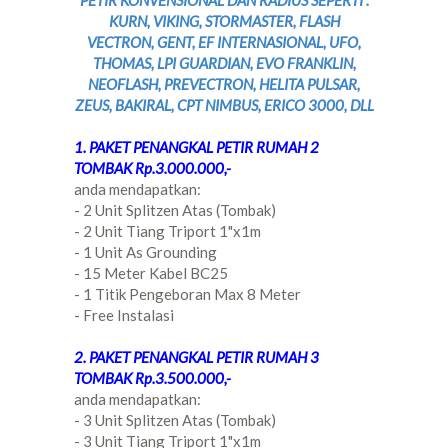
PETIR KONVENSIONAL DAN RADIUS SEPERTI :
KURN, VIKING, STORMASTER, FLASH
VECTRON, GENT, EF INTERNASIONAL, UFO,
THOMAS, LPI GUARDIAN, EVO FRANKLIN,
NEOFLASH, PREVECTRON, HELITA PULSAR,
ZEUS, BAKIRAL, CPT NIMBUS, ERICO 3000, DLL
1. PAKET PENANGKAL PETIR RUMAH 2
TOMBAK Rp.3.000.000,-
anda mendapatkan:
- 2 Unit Splitzen Atas (Tombak)
- 2 Unit Tiang Triport 1"x1m
- 1 Unit As Grounding
- 15 Meter Kabel BC25
- 1 Titik Pengeboran Max 8 Meter
- Free Instalasi
2. PAKET PENANGKAL PETIR RUMAH 3
TOMBAK Rp.3.500.000,-
anda mendapatkan:
- 3 Unit Splitzen Atas (Tombak)
- 3 Unit Tiang Triport 1"x1m