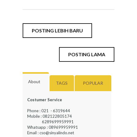
POSTING LEBIH BARU
POSTING LAMA
About
TAGS
POPULAR
Costumer Service
Phone : 021 - 6319644
Mobile : 082122805174
6289699959991
Whatsapp : 089699959991
Email : cso@sinyalindo.net