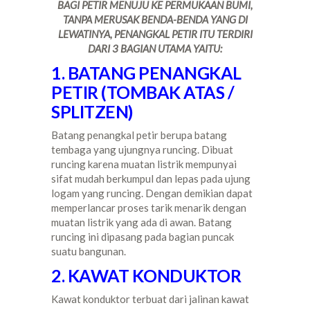
BAGI PETIR MENUJU KE PERMUKAAN BUMI,
TANPA MERUSAK BENDA-BENDA YANG DI
LEWATINYA, PENANGKAL PETIR ITU TERDIRI
DARI 3 BAGIAN UTAMA YAITU:
1. BATANG PENANGKAL
PETIR (TOMBAK ATAS /
SPLITZEN)
Batang penangkal petir berupa batang
tembaga yang ujungnya runcing. Dibuat
runcing karena muatan listrik mempunyai
sifat mudah berkumpul dan lepas pada ujung
logam yang runcing. Dengan demikian dapat
memperlancar proses tarik menarik dengan
muatan listrik yang ada di awan. Batang
runcing ini dipasang pada bagian puncak
suatu bangunan.
2. KAWAT KONDUKTOR
Kawat konduktor terbuat dari jalinan kawat