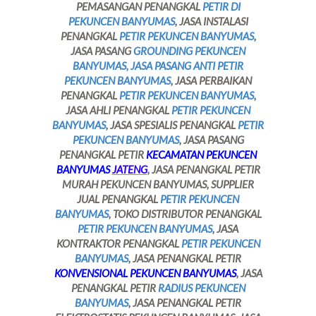
PEMASANGAN PENANGKAL
PETIR DI
PEKUNCEN BANYUMAS
, JASA INSTALASI
PENANGKAL
PETIR PEKUNCEN BANYUMAS
,
JASA PASANG
GROUNDING PEKUNCEN
BANYUMAS, JASA PASANG ANTI PETIR
PEKUNCEN BANYUMAS
, JASA PERBAIKAN
PENANGKAL
PETIR PEKUNCEN BANYUMAS
,
JASA AHLI PENANGKAL
PETIR PEKUNCEN
BANYUMAS
, JASA SPESIALIS PENANGKAL
PETIR
PEKUNCEN BANYUMAS
, JASA PASANG
PENANGKAL PETIR
KECAMATAN PEKUNCEN
BANYUMAS
JATENG
, JASA PENANGKAL PETIR
MURAH PEKUNCEN BANYUMAS, SUPPLIER
JUAL PENANGKAL
PETIR PEKUNCEN
BANYUMAS
, TOKO DISTRIBUTOR PENANGKAL
PETIR PEKUNCEN BANYUMAS
, JASA
KONTRAKTOR PENANGKAL
PETIR PEKUNCEN
BANYUMAS
, JASA PENANGKAL PETIR
KONVENSIONAL PEKUNCEN BANYUMAS
, JASA
PENANGKAL PETIR
RADIUS PEKUNCEN
BANYUMAS
, JASA PENANGKAL PETIR