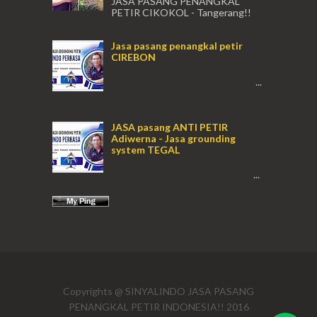
JASA PASANG PENANGKAL
PETIR CIKOKOL - Tangerang!!
JASA PASANG PENANGKAL PETIR CIKOKOL
TANGERANG , JASA PENANGKAL PETIR
Jasa pasang penangkal petir
CIKOKOL TANGERANG ...
CIREBON
...
JASA pasang ANTI PETIR
Adiwerna - Jasa grounding
system TEGAL
...
(021) 631
Copyrights @ SINYALINDO JASA PASANG
cso@siny
PENANGKAL PETIR INDONESIA!! 2016
sinyalind