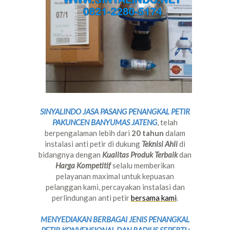
SINYALINDO JASA PASANG PENANGKAL PETIR
PAKUNCEN BANYUMAS JATENG
, telah
berpengalaman lebih dari
20 tahun
dalam
instalasi anti petir di dukung
Teknisi Ahli
di
bidangnya dengan
Kualitas Produk Terbaik
dan
Harga Kompetitif
selalu memberikan
pelayanan maximal untuk kepuasan
pelanggan kami, percayakan instalasi dan
perlindungan anti petir
bersama kami
.
MENYEDIAKAN BERBAGAI JENIS PENANGKAL