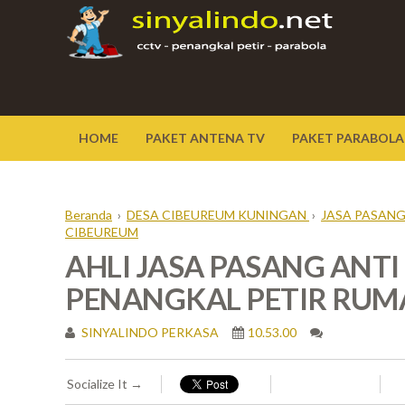
HOME
PAKET ANTENA TV
PAKET PARABOLA
Beranda
›
DESA CIBEUREUM KUNINGAN
›
JASA PASANG
CIBEUREUM
AHLI JASA PASANG ANTI
PENANGKAL PETIR RUM
SINYALINDO PERKASA
10.53.00
Socialize It →