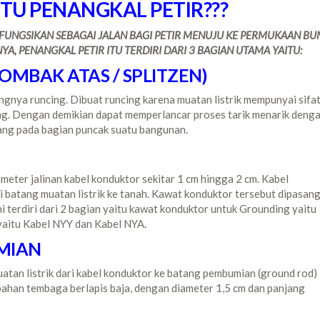
TU PENANGKAL PETIR???
FUNGSIKAN SEBAGAI JALAN BAGI PETIR MENUJU KE PERMUKAAN BUM
, PENANGKAL PETIR ITU TERDIRI DARI 3 BAGIAN UTAMA YAITU:
OMBAK ATAS / SPLITZEN)
gnya runcing. Dibuat runcing karena muatan listrik mempunyai sifa
ng. Dengan demikian dapat memperlancar proses tarik menarik deng
asang pada bagian puncak suatu bangunan.
meter jalinan kabel konduktor sekitar 1 cm hingga 2 cm. Kabel
i batang muatan listrik ke tanah. Kawat konduktor tersebut dipasan
i terdiri dari 2 bagian yaitu kawat konduktor untuk Grounding yaitu
yaitu Kabel NYY dan Kabel NYA.
MIAN
tan listrik dari kabel konduktor ke batang pembumian (ground rod)
bahan tembaga berlapis baja, dengan diameter 1,5 cm dan panjang