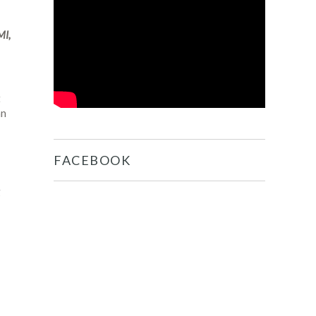
I,
t
an
FACEBOOK
g