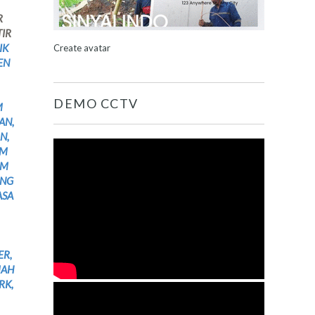
R
TIR
IK
Create avatar
EN
DEMO CCTV
M
AN,
N,
UM
UM
ANG
ASA
ER,
MAH
RK,