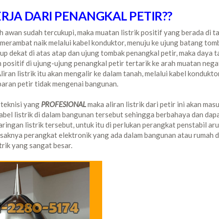
JA DARI PENANGKAL PETIR??
h awan sudah tercukupi, maka muatan listrik positif yang berada di t
a merambat naik melalui kabel konduktor, menuju ke ujung batang tom
kup dekat di atas atap dan ujung tombak penangkal petir, maka daya t
ositif di ujung-ujung penangkal petir tertarik ke arah muatan negat
iran listrik itu akan mengalir ke dalam tanah, melalui kabel konduktor
aran petir tidak mengenai bangunan.
h teknisi yang
PROFESIONAL
maka aliran listrik dari petir ini akan mas
abel listrik di dalam bangunan tersebut sehingga berbahaya dan dap
ngan listrik tersebut, untuk itu di perlukan perangkat penstabil aru
saknya perangkat elektronik yang ada dalam bangunan atau rumah d
strik yang sangat besar.