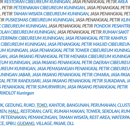
IR
RESTORAN CIBEUREUM KUNINGAN
, JASA PENANGKAL PETIR
AREA
L PETIR
PETERNAKAN CIBEUREUM KUNINGAN
, JASA PENANGKAL PETI
L PETIR
TAMAN WISATA CIBEUREUM KUNINGAN
, JASA PENANGKAL PE
TIR
PUSKESMAS CIBEUREUM KUNINGAN
, JASA PENANGKAL PETIR
KLIN
K CIBEUREUM KUNINGAN
, JASA PENANGKAL PETIR
PONDOK PESANTR
OLAH CIBEUREUM KUNINGAN
, JASA PENANGKAL PETIR
RUMAH SAKIT
ATERPARK CIBEUREUM KUNINGAN, JASA PENANGKAL PETIR KAMPUS
 CIBEUREUM KUNINGAN, JASA PENANGKAL PETIR MASJID CIBEUREU
EUM KUNINGAN, JASA PENANGKAL PETIR TOWER CIBEUREUM KUNING
GAN, JASA PASANG PENANGKAL PETIR MENARA CIBEUREUM KUNINGA
REUM KUNINGAN, JASA PASANG PENANGKAL PETIR DAERAH CIBEURE
BEUREUM KUNINGAN, JASA PEMASANGAN PENANGKAL PETIR CIBEURE
NINGAN JABAR, JASA PASANG PENANGKAL PETIR CIMARA, JASA PAS
L PETIR RANDUSARI, JASA PASANG PENANGKAL PETIR SUKADANA, J
G PENANGKAL PETIR SUMURWIRUH, JASA PASANG PENANGKAL PETIR
RIKOLOT Kuningan
IK, GEDUNG, RUKO,
TOKO
, KANTOR, BANGUNAN, PERUMAHAN, CLUST
MEN,
MALL
, RESTORAN, CAFE, RUMAH MAKAN, TOWER, SEKOLAH, RU
N, PETERNAKAN, PEMANCINGAN, TAMAN WISATA, REST AREA, WATERPA
E, SPBU,
GUDANG
, VILLAGE, PASAR, DLL