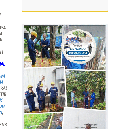
!
JASA
SA
AL
AH
NAL
UM
AN
,
GKAL
ETIR
K
EUM
N
,
ETIR