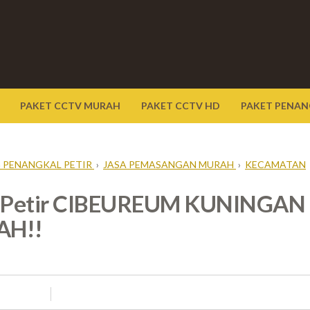
PAKET CCTV MURAH
PAKET CCTV HD
PAKET PENAN
 PENANGKAL PETIR
›
JASA PEMASANGAN MURAH
›
KECAMATAN
 Petir CIBEUREUM KUNINGAN 
AH!!