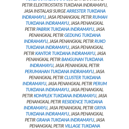
PETIR ELEKTROSTATIS TUKDANA INDRAMAYU,
JASA INSTALASI SURGE
ARRESTER TUKDANA
INDRAMAYU
, JASA PENANGKAL PETIR
RUMAH
TUKDANA INDRAMAYU
, JASA PENANGKAL
PETIR
PABRIK TUKDANA INDRAMAYU
, JASA
PENANGKAL PETIR
GEDUNG TUKDANA
INDRAMAYU
, JASA PENANGKAL PETIR
RUKO
TUKDANA INDRAMAYU
, JASA PENANGKAL
PETIR
KANTOR TUKDANA INDRAMAYU
, JASA
PENANGKAL PETIR
BANGUNAN TUKDANA
INDRAMAYU
, JASA PENANGKAL PETIR
PERUMAHAN TUKDANA INDRAMAYU
, JASA
PENANGKAL PETIR
CLUSTER TUKDANA
INDRAMAYU
, JASA PENANGKAL PETIR
PERUM
TUKDANA INDRAMAYU
, JASA PENANGKAL
PETIR
KOMPLEK TUKDANA INDRAMAYU
, JASA
PENANGKAL PETIR
RESIDENCE TUKDANA
INDRAMAYU
, JASA PENANGKAL PETIR
GRIYA
TUKDANA INDRAMAYU
, JASA PENANGKAL
PETIR
GRAHA TUKDANA INDRAMAYU
, JASA
PENANGKAL PETIR
VILLAGE TUKDANA