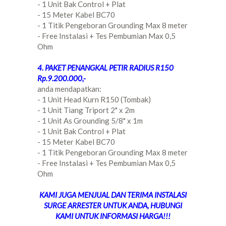
- 1 Unit Bak Control + Plat
- 15 Meter Kabel BC70
- 1 Titik Pengeboran Grounding Max 8 meter
- Free Instalasi + Tes Pembumian Max 0,5
Ohm
4. PAKET PENANGKAL PETIR RADIUS R150
Rp.9.200.000,-
anda mendapatkan:
- 1 Unit Head Kurn R150 (Tombak)
- 1 Unit Tiang Triport 2" x 2m
- 1 Unit As Grounding 5/8" x 1m
- 1 Unit Bak Control + Plat
- 15 Meter Kabel BC70
- 1 Titik Pengeboran Grounding Max 8 meter
- Free Instalasi + Tes Pembumian Max 0,5
Ohm
KAMI JUGA MENJUAL DAN TERIMA INSTALASI
SURGE ARRESTER UNTUK ANDA, HUBUNGI
KAMI UNTUK INFORMASI HARGA!!!