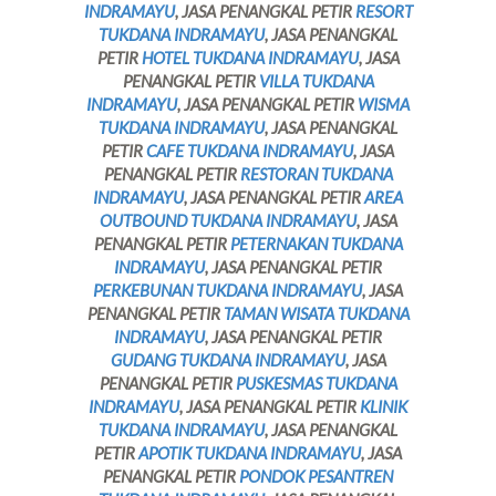
INDRAMAYU
, JASA PENANGKAL PETIR
RESORT
TUKDANA INDRAMAYU
, JASA PENANGKAL
PETIR
HOTEL TUKDANA INDRAMAYU
, JASA
PENANGKAL PETIR
VILLA TUKDANA
INDRAMAYU
, JASA PENANGKAL PETIR
WISMA
TUKDANA INDRAMAYU
, JASA PENANGKAL
PETIR
CAFE TUKDANA INDRAMAYU
, JASA
PENANGKAL PETIR
RESTORAN TUKDANA
INDRAMAYU
, JASA PENANGKAL PETIR
AREA
OUTBOUND TUKDANA INDRAMAYU
, JASA
PENANGKAL PETIR
PETERNAKAN TUKDANA
INDRAMAYU
, JASA PENANGKAL PETIR
PERKEBUNAN TUKDANA INDRAMAYU
, JASA
PENANGKAL PETIR
TAMAN WISATA TUKDANA
INDRAMAYU
, JASA PENANGKAL PETIR
GUDANG TUKDANA INDRAMAYU
, JASA
PENANGKAL PETIR
PUSKESMAS TUKDANA
INDRAMAYU
, JASA PENANGKAL PETIR
KLINIK
TUKDANA INDRAMAYU
, JASA PENANGKAL
PETIR
APOTIK TUKDANA INDRAMAYU
, JASA
PENANGKAL PETIR
PONDOK PESANTREN