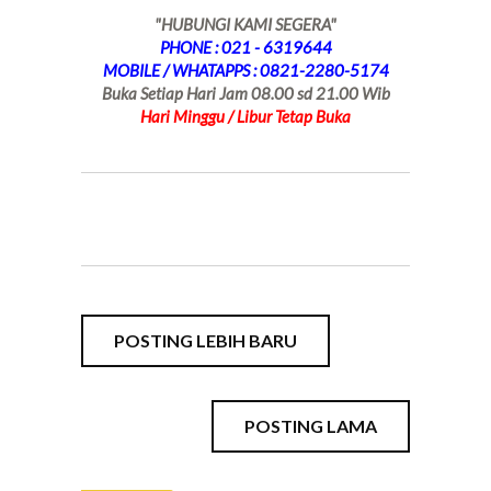
"HUBUNGI KAMI SEGERA"
PHONE : 021 - 6319644
MOBILE / WHATAPPS : 0821-2280-5174
Buka Setiap Hari Jam 08.00 sd 21.00 Wib
Hari Minggu / Libur Tetap Buka
POSTING LEBIH BARU
POSTING LAMA