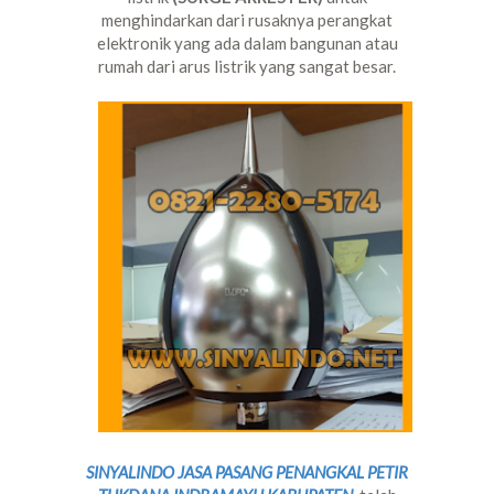
menghindarkan dari rusaknya perangkat
elektronik yang ada dalam bangunan atau
rumah dari arus listrik yang sangat besar.
SINYALINDO JASA PASANG PENANGKAL PETIR