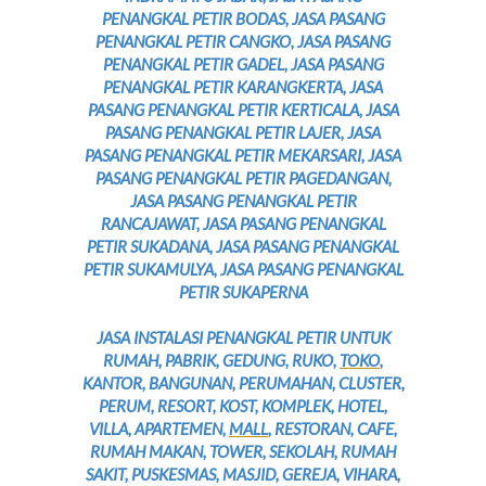
PENANGKAL PETIR BODAS, JASA PASANG
PENANGKAL PETIR CANGKO, JASA PASANG
PENANGKAL PETIR GADEL, JASA PASANG
PENANGKAL PETIR KARANGKERTA, JASA
PASANG PENANGKAL PETIR KERTICALA, JASA
PASANG PENANGKAL PETIR LAJER, JASA
PASANG PENANGKAL PETIR MEKARSARI, JASA
PASANG PENANGKAL PETIR PAGEDANGAN,
JASA PASANG PENANGKAL PETIR
RANCAJAWAT, JASA PASANG PENANGKAL
PETIR SUKADANA, JASA PASANG PENANGKAL
PETIR SUKAMULYA, JASA PASANG PENANGKAL
PETIR SUKAPERNA
JASA INSTALASI PENANGKAL PETIR UNTUK
RUMAH, PABRIK, GEDUNG, RUKO,
TOKO
,
KANTOR, BANGUNAN, PERUMAHAN, CLUSTER,
PERUM, RESORT, KOST, KOMPLEK, HOTEL,
VILLA, APARTEMEN,
MALL
, RESTORAN, CAFE,
RUMAH MAKAN, TOWER, SEKOLAH, RUMAH
SAKIT, PUSKESMAS, MASJID, GEREJA, VIHARA,