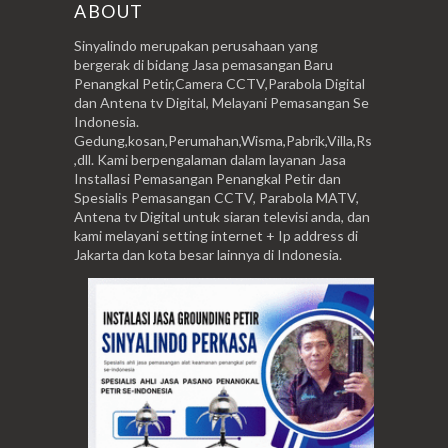
ABOUT
Sinyalindo merupakan perusahaan yang
bergerak di bidang Jasa pemasangan Baru
Penangkal Petir,Camera CCTV,Parabola Digital
dan Antena tv Digital, Melayani Pemasangan Se
Indonesia.
Gedung,kosan,Perumahan,Wisma,Pabrik,Villa,Rs
,dll. Kami berpengalaman dalam layanan Jasa
Installasi Pemasangan Penangkal Petir dan
Spesialis Pemasangan CCTV, Parabola MATV,
Antena tv Digital untuk siaran televisi anda, dan
kami melayani setting internet + Ip address di
Jakarta dan kota besar lainnya di Indonesia.