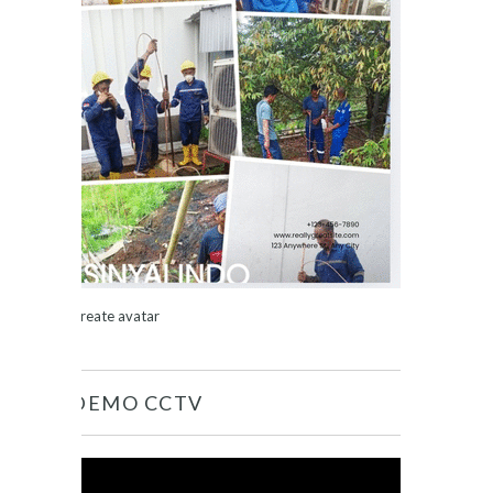
Create avatar
DEMO CCTV