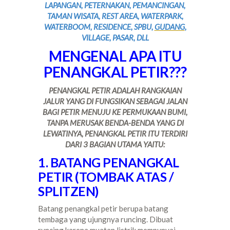
LAPANGAN, PETERNAKAN, PEMANCINGAN,
TAMAN WISATA, REST AREA, WATERPARK,
WATERBOOM, RESIDENCE, SPBU,
GUDANG
,
VILLAGE, PASAR, DLL
MENGENAL APA ITU
PENANGKAL PETIR???
PENANGKAL PETIR ADALAH RANGKAIAN
JALUR YANG DI FUNGSIKAN SEBAGAI JALAN
BAGI PETIR MENUJU KE PERMUKAAN BUMI,
TANPA MERUSAK BENDA-BENDA YANG DI
LEWATINYA, PENANGKAL PETIR ITU TERDIRI
DARI 3 BAGIAN UTAMA YAITU:
1. BATANG PENANGKAL
PETIR (TOMBAK ATAS /
SPLITZEN)
Batang penangkal petir berupa batang
tembaga yang ujungnya runcing. Dibuat