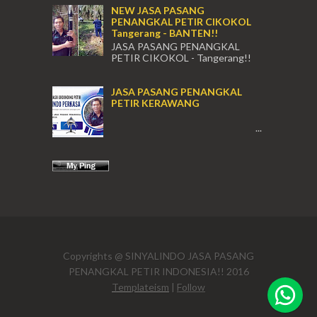
NEW JASA PASANG
PENANGKAL PETIR CIKOKOL
Tangerang - BANTEN!!
JASA PASANG PENANGKAL
PETIR CIKOKOL - Tangerang!!
JASA PASANG PENANGKAL PETIR CIKOKOL
TANGERANG , JASA PENANGKAL PETIR
JASA PASANG PENANGKAL
CIKOKOL TANGERANG ...
PETIR KERAWANG
...
(021) 631
Copyrights @ SINYALINDO JASA PASANG
cso@siny
PENANGKAL PETIR INDONESIA!! 2016
sinyalind
Templateism
|
Follow