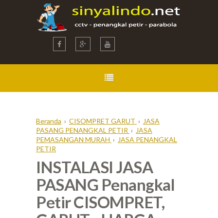
Beranda
›
CISOMPRET GARUT
›
JASA
PASANG PENANGKAL PETIR
›
JASA
PEMASANGAN MURAH
›
JASA PENANGKAL
PETIR
INSTALASI JASA
PASANG Penangkal
Petir CISOMPRET,