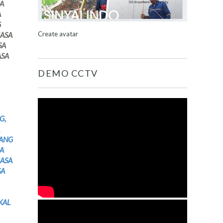
A
A
G
Create avatar
JASA
SA
ASA
DEMO CCTV
G,
SANG
A
JASA
SA
KAL