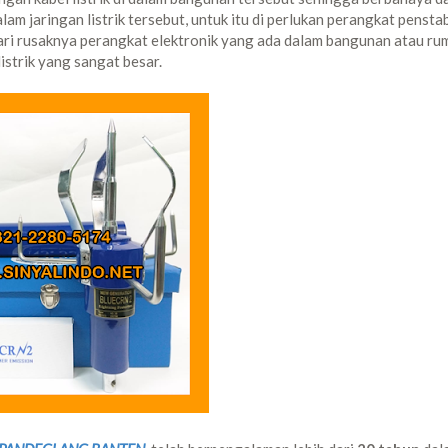
m jaringan listrik tersebut, untuk itu di perlukan perangkat penstab
ri rusaknya perangkat elektronik yang ada dalam bangunan atau ru
listrik yang sangat besar.