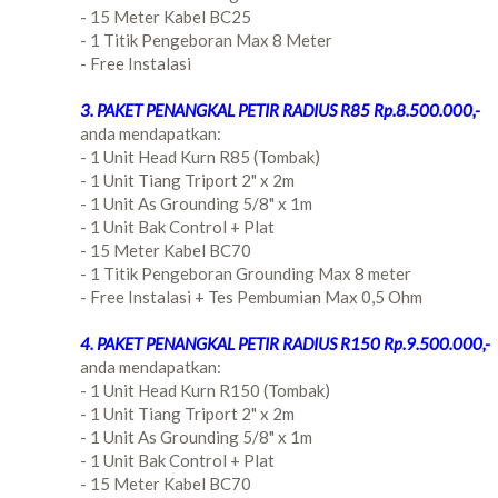
- 15 Meter Kabel BC25
- 1 Titik Pengeboran Max 8 Meter
- Free Instalasi
3. PAKET PENANGKAL PETIR RADIUS R85 Rp.8.500.000,-
anda mendapatkan:
- 1 Unit Head Kurn R85 (Tombak)
- 1 Unit Tiang Triport 2" x 2m
- 1 Unit As Grounding 5/8" x 1m
- 1 Unit Bak Control + Plat
- 15 Meter Kabel BC70
- 1 Titik Pengeboran Grounding Max 8 meter
- Free Instalasi + Tes Pembumian Max 0,5 Ohm
4. PAKET PENANGKAL PETIR RADIUS R150 Rp.9.500.000,-
anda mendapatkan:
- 1 Unit Head Kurn R150 (Tombak)
- 1 Unit Tiang Triport 2" x 2m
- 1 Unit As Grounding 5/8" x 1m
- 1 Unit Bak Control + Plat
- 15 Meter Kabel BC70