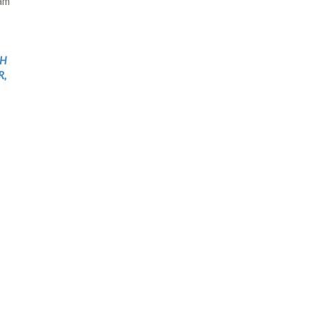
am
SH
R,