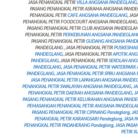
JASA PENANGKAL PETIR
VILLA ANGSANA PANDEGLANG
PASANG PENANGKAL PETIR ASRAMA ANGSANA PANDEG
PENANGKAL PETIR
CAFE ANGSANA PANDEGLANG
, JA
PENANGKAL PETIR FOODCOURT ANGSANA PANDEGLANG, 
PASANG PENANGKAL PETIR CLUB ANGSANA PANDEGLAN
PENANGKAL PETIR
PERKEBUNAN ANGSANA PANDEGLAN
PASANG PENANGKAL PETIR
GUDANG ANGSANA PAND
PANDEGLANG , JASA PENANGKAL PETIR
PUSKESMAS
PANDEGLANG
, JASA PENANGKAL PETIR
APOTIK AN
PANDEGLANG
, JASA PENANGKAL PETIR
SEKOLAH ANG
PANDEGLANG, JASA PENANGKAL PETIR WATERPARK
PANDEGLANG, JASA PENANGKAL PETIR SPBU ANGSANA 
JASA PENANGKAL PETIR LAPANGAN ANGSANA PANDE
PENANGKAL PETIR SWALAYAN ANGSANA PANDEGLANG, JAS
PENANGKAL PETIR DAERAH ANGSANA PANDEGLANG, JA
PASANG PENANGKAL PETIR KELURAHAN ANGSANA PANDEG
PEMASANGAN PENANGKAL PETIR ANGSANA PANDEGLANG 
PASANG PENANGKAL PETIR CIPINANG Pandeglang, J
PENANGKAL PETIR KARANGSARI Pandeglang, JASA 
PENANGKAL PETIR PADAHERANG Pandeglang, JASA PASA
PETIR S