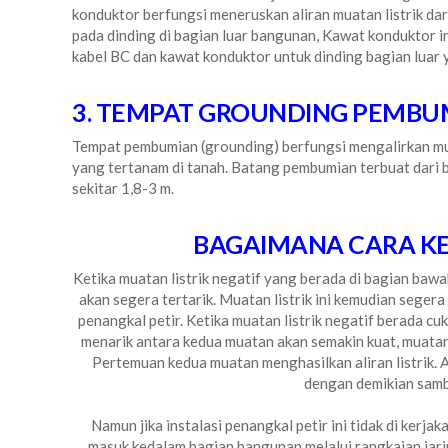
konduktor berfungsi meneruskan aliran muatan listrik dar
pada dinding di bagian luar bangunan, Kawat konduktor in
kabel BC dan kawat konduktor untuk dinding bagian luar 
3. TEMPAT GROUNDING PEMBU
Tempat pembumian (grounding) berfungsi mengalirkan mua
yang tertanam di tanah. Batang pembumian terbuat dari 
sekitar 1,8-3 m.
BAGAIMANA CARA KER
Ketika muatan listrik negatif yang berada di bagian bawa
akan segera tertarik. Muatan listrik ini kemudian seger
penangkal petir. Ketika muatan listrik negatif berada cu
menarik antara kedua muatan akan semakin kuat, muatan p
Pertemuan kedua muatan menghasilkan aliran listrik. Al
dengan demikian samb
Namun jika instalasi penangkal petir ini tidak di kerjak
masuk kedalam bagian bangunan melalui rangkaian jari