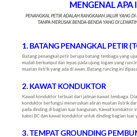
MENGENAL APA I
PENANGKAL PETIR ADALAH RANGKAIAN JALUR YANG DI 
TANPA MERUSAK BENDA-BENDA YANG DI LEWATINYA
1. BATANG PENANGKAL PETIR (T
Batang penangkal petir berupa batang tembaga yang ujun
mudah berkumpul dan lepas pada ujung logam yang runci
muatan listrik yang ada di awan. Batang runcing ini dip
2. KAWAT KONDUKTOR
Kawat konduktor terbuat dari jalinan kawat tembaga. Dia
konduktor berfungsi meneruskan aliran muatan listrik dar
pada dinding di bagian luar bangunan, Kawat konduktor in
kabel BC dan kawat konduktor untuk dinding bagian luar 
3. TEMPAT GROUNDING PEMBU