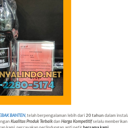
LEBAK BANTEN
, telah berpengalaman lebih dari
20 tahun
dalam instal
engan
Kualitas Produk Terbaik
dan
Harga Kompetitif
selalu memberikan
n kami, percayakan perlindungan anti petir
bersama kami
.