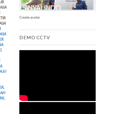
LUB
 JASA
G
Create avatar
ETIR
JASA
R
JASA
DEMO CCTV
ER
SA
G
G
SA
MAJU
ER,
MAH
RK,