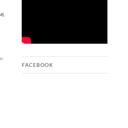
I,
t
an
FACEBOOK
g