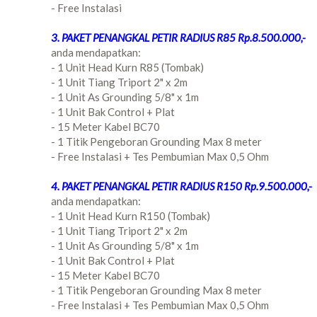
- Free Instalasi
3. PAKET PENANGKAL PETIR RADIUS R85 Rp.8.500.000,-
anda mendapatkan:
- 1 Unit Head Kurn R85 (Tombak)
- 1 Unit Tiang Triport 2" x 2m
- 1 Unit As Grounding 5/8" x 1m
- 1 Unit Bak Control + Plat
- 15 Meter Kabel BC70
- 1 Titik Pengeboran Grounding Max 8 meter
- Free Instalasi + Tes Pembumian Max 0,5 Ohm
4. PAKET PENANGKAL PETIR RADIUS R150 Rp.9.500.000,-
anda mendapatkan:
- 1 Unit Head Kurn R150 (Tombak)
- 1 Unit Tiang Triport 2" x 2m
- 1 Unit As Grounding 5/8" x 1m
- 1 Unit Bak Control + Plat
- 15 Meter Kabel BC70
- 1 Titik Pengeboran Grounding Max 8 meter
- Free Instalasi + Tes Pembumian Max 0,5 Ohm