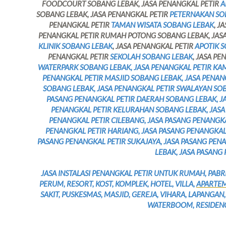
FOODCOURT SOBANG LEBAK, JASA PENANGKAL PETIR
A
SOBANG LEBAK, JASA PENANGKAL PETIR
PETERNAKAN SO
PENANGKAL PETIR
TAMAN WISATA SOBANG LEBAK
, J
PENANGKAL PETIR RUMAH POTONG SOBANG LEBAK, JAS
KLINIK SOBANG LEBAK
, JASA PENANGKAL PETIR
APOTIK 
PENANGKAL PETIR
SEKOLAH SOBANG LEBAK
, JASA P
WATERPARK SOBANG LEBAK, JASA PENANGKAL PETIR KAM
PENANGKAL PETIR MASJID SOBANG LEBAK, JASA PENAN
SOBANG LEBAK
, JASA PENANGKAL PETIR SWALAYAN SOB
PASANG PENANGKAL PETIR DAERAH SOBANG LEBAK, JA
PENANGKAL PETIR KELURAHAN SOBANG LEBAK, JASA 
PENANGKAL PETIR CILEBANG, JASA PASANG PENANGKA
PENANGKAL PETIR HARIANG, JASA PASANG PENANGKAL 
PASANG PENANGKAL PETIR SUKAJAYA, JASA PASANG PEN
LEBAK, JASA PASANG
JASA INSTALASI PENANGKAL PETIR UNTUK RUMAH, PABR
PERUM, RESORT, KOST, KOMPLEK, HOTEL, VILLA,
APARTE
SAKIT, PUSKESMAS, MASJID, GEREJA, VIHARA, LAPANGA
WATERBOOM, RESIDEN