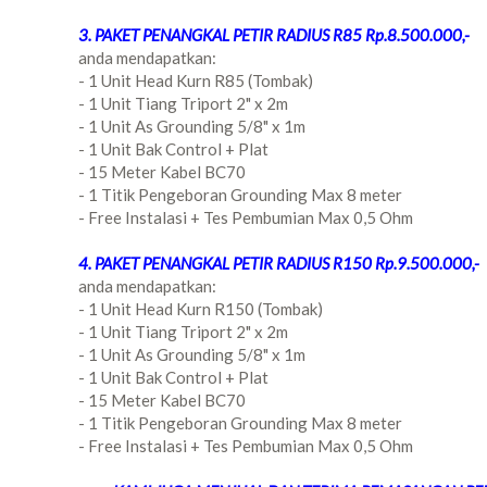
3. PAKET PENANGKAL PETIR RADIUS R85 Rp.8.500.000,-
anda mendapatkan:
- 1 Unit Head Kurn R85 (Tombak)
- 1 Unit Tiang Triport 2" x 2m
- 1 Unit As Grounding 5/8" x 1m
- 1 Unit Bak Control + Plat
- 15 Meter Kabel BC70
- 1 Titik Pengeboran Grounding Max 8 meter
- Free Instalasi + Tes Pembumian Max 0,5 Ohm
4. PAKET PENANGKAL PETIR RADIUS R150 Rp.9.500.000,-
anda mendapatkan:
- 1 Unit Head Kurn R150 (Tombak)
- 1 Unit Tiang Triport 2" x 2m
- 1 Unit As Grounding 5/8" x 1m
- 1 Unit Bak Control + Plat
- 15 Meter Kabel BC70
- 1 Titik Pengeboran Grounding Max 8 meter
- Free Instalasi + Tes Pembumian Max 0,5 Ohm