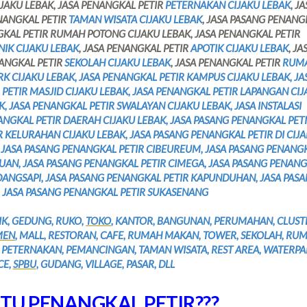
IJAKU LEBAK, JASA PENANGKAL PETIR
PETERNAKAN CIJAKU LEBAK
, J
ENANGKAL PETIR
TAMAN WISATA CIJAKU LEBAK
, JASA PASANG PENANG
GKAL PETIR RUMAH POTONG CIJAKU LEBAK, JASA PENANGKAL PETIR
NIK CIJAKU LEBAK
, JASA PENANGKAL PETIR
APOTIK CIJAKU LEBAK
, JA
NANGKAL PETIR
SEKOLAH CIJAKU LEBAK
, JASA PENANGKAL PETIR
RUM
RK CIJAKU LEBAK, JASA PENANGKAL PETIR KAMPUS CIJAKU LEBAK, JA
 PETIR MASJID CIJAKU LEBAK, JASA PENANGKAL PETIR LAPANGAN CI
K
, JASA PENANGKAL PETIR SWALAYAN CIJAKU LEBAK, JASA INSTALASI
NANGKAL PETIR DAERAH CIJAKU LEBAK, JASA PASANG PENANGKAL PET
R KELURAHAN CIJAKU LEBAK, JASA PASANG PENANGKAL PETIR DI CIJ
, JASA PASANG PENANGKAL PETIR CIBEUREUM, JASA PASANG PENANG
TUAN, JASA PASANG PENANGKAL PETIR CIMEGA, JASA PASANG PENAN
DANGSAPI, JASA PASANG PENANGKAL PETIR KAPUNDUHAN, JASA PAS
 JASA PASANG PENANGKAL PETIR SUKASENANG
IK, GEDUNG, RUKO,
TOKO
, KANTOR, BANGUNAN, PERUMAHAN, CLUST
MEN
, MALL, RESTORAN, CAFE, RUMAH MAKAN, TOWER, SEKOLAH, RU
N, PETERNAKAN, PEMANCINGAN, TAMAN WISATA, REST AREA, WATERPA
CE,
SPBU
, GUDANG, VILLAGE, PASAR, DLL
TU PENANGKAL PETIR???