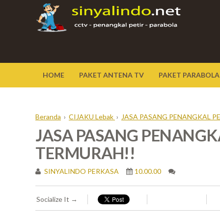
HOME
PAKET ANTENA TV
PAKET PARABOLA
Beranda
›
CIJAKU Lebak
›
JASA PASANG PENANGKAL PE
JASA PASANG PENANGKAL
TERMURAH!!
SINYALINDO PERKASA
10.00.00
Socialize It →