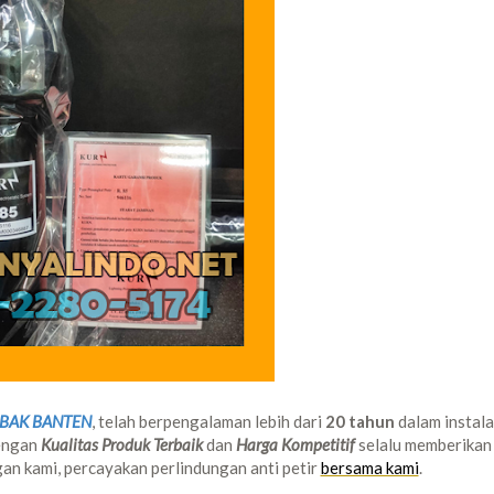
EBAK BANTEN
, telah berpengalaman lebih dari
20 tahun
dalam instala
engan
Kualitas Produk Terbaik
dan
Harga Kompetitif
selalu memberikan
n kami, percayakan perlindungan anti petir
bersama kami
.