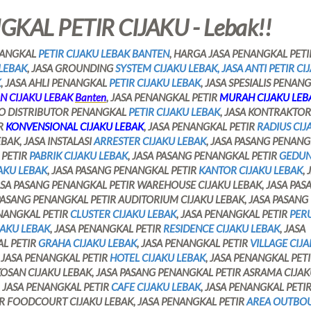
KAL PETIR CIJAKU - Lebak!!
ENANGKAL
PETIR CIJAKU LEBAK BANTEN
, HARGA JASA PENANGKAL PET
 LEBAK
, JASA GROUNDING
SYSTEM CIJAKU LEBAK, JASA ANTI PETIR CI
K
, JASA AHLI PENANGKAL
PETIR CIJAKU LEBAK
, JASA SPESIALIS PENAN
N CIJAKU LEBAK
Banten
, JASA PENANGKAL PETIR
MURAH CIJAKU LEB
KO DISTRIBUTOR PENANGKAL
PETIR CIJAKU LEBAK
, JASA KONTRAKTOR
IR
KONVENSIONAL CIJAKU LEBAK
, JASA PENANGKAL PETIR
RADIUS CIJ
BAK, JASA INSTALASI
ARRESTER CIJAKU LEBAK
, JASA PASANG PENAN
 PETIR
PABRIK CIJAKU LEBAK
, JASA PASANG PENANGKAL PETIR
GEDU
AKU LEBAK
, JASA PASANG PENANGKAL PETIR
KANTOR CIJAKU LEBAK
,
JASA PASANG PENANGKAL PETIR WAREHOUSE CIJAKU LEBAK, JASA PAS
ASANG PENANGKAL PETIR AUDITORIUM CIJAKU LEBAK, JASA PASANG
ENANGKAL PETIR
CLUSTER CIJAKU LEBAK
, JASA PENANGKAL PETIR
PER
JAKU LEBAK
, JASA PENANGKAL PETIR
RESIDENCE CIJAKU LEBAK
, JASA
AL PETIR
GRAHA CIJAKU LEBAK
, JASA PENANGKAL PETIR
VILLAGE CIJ
, JASA PENANGKAL PETIR
HOTEL CIJAKU LEBAK
, JASA PENANGKAL PET
KOSAN CIJAKU LEBAK, JASA PASANG PENANGKAL PETIR ASRAMA CIJA
, JASA PENANGKAL PETIR
CAFE CIJAKU LEBAK
, JASA PENANGKAL PETI
IR FOODCOURT CIJAKU LEBAK, JASA PENANGKAL PETIR
AREA OUTBO