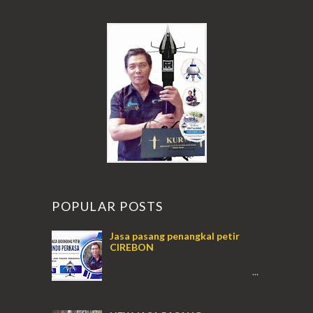
POPULAR POSTS
Jasa pasang penangkal petir
CIREBON
...