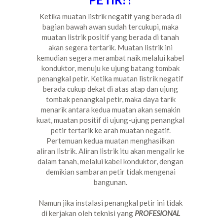
Ketika muatan listrik negatif yang berada di
bagian bawah awan sudah tercukupi, maka
muatan listrik positif yang berada di tanah
akan segera tertarik. Muatan listrik ini
kemudian segera merambat naik melalui kabel
konduktor, menuju ke ujung batang tombak
penangkal petir. Ketika muatan listrik negatif
berada cukup dekat di atas atap dan ujung
tombak penangkal petir, maka daya tarik
menarik antara kedua muatan akan semakin
kuat, muatan positif di ujung-ujung penangkal
petir tertarik ke arah muatan negatif.
Pertemuan kedua muatan menghasilkan
aliran listrik. Aliran listrik itu akan mengalir ke
dalam tanah, melalui kabel konduktor, dengan
demikian sambaran petir tidak mengenai
bangunan.
Namun jika instalasi penangkal petir ini tidak
di kerjakan oleh teknisi yang
PROFESIONAL