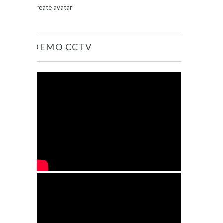
Create avatar
DEMO CCTV