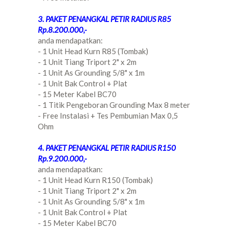
3. PAKET PENANGKAL PETIR RADIUS R85
Rp.8.200.000,-
anda mendapatkan:
- 1 Unit Head Kurn R85 (Tombak)
- 1 Unit Tiang Triport 2" x 2m
- 1 Unit As Grounding 5/8" x 1m
- 1 Unit Bak Control + Plat
- 15 Meter Kabel BC70
- 1 Titik Pengeboran Grounding Max 8 meter
- Free Instalasi + Tes Pembumian Max 0,5
Ohm
4. PAKET PENANGKAL PETIR RADIUS R150
Rp.9.200.000,-
anda mendapatkan:
- 1 Unit Head Kurn R150 (Tombak)
- 1 Unit Tiang Triport 2" x 2m
- 1 Unit As Grounding 5/8" x 1m
- 1 Unit Bak Control + Plat
- 15 Meter Kabel BC70