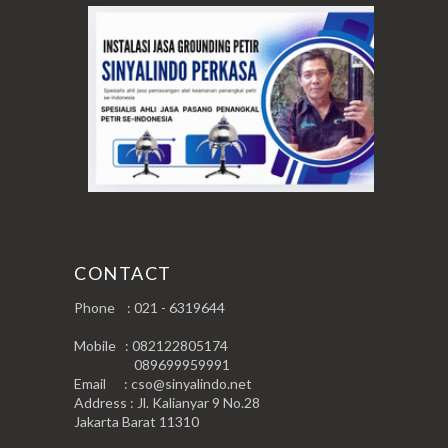
CONTACT
Phone : 021 - 6319644
Mobile : 082122805174
089699959991
Email : cso@sinyalindo.net
Address : Jl. Kalianyar 9 No.28
Jakarta Barat 11310