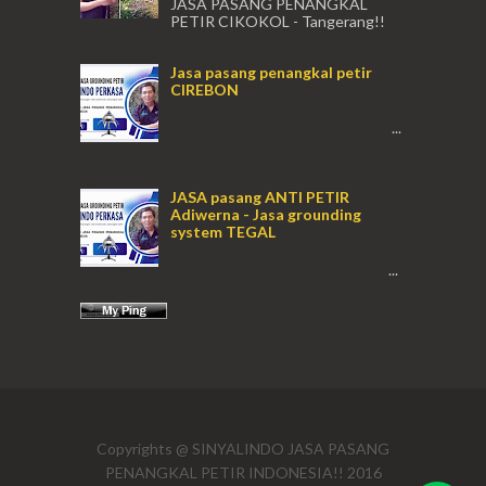
JASA PASANG PENANGKAL
PETIR CIKOKOL - Tangerang!!
JASA PASANG PENANGKAL PETIR CIKOKOL
TANGERANG , JASA PENANGKAL PETIR
Jasa pasang penangkal petir
CIKOKOL TANGERANG ...
CIREBON
...
JASA pasang ANTI PETIR
Adiwerna - Jasa grounding
system TEGAL
...
(021) 631
Copyrights @ SINYALINDO JASA PASANG
cso@siny
PENANGKAL PETIR INDONESIA!! 2016
sinyalind