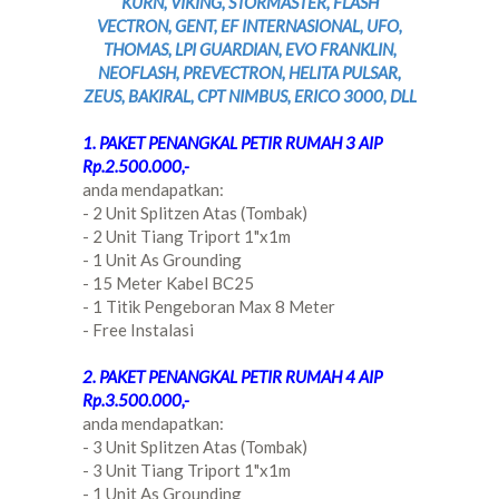
KURN, VIKING, STORMASTER, FLASH
VECTRON, GENT, EF INTERNASIONAL, UFO,
THOMAS, LPI GUARDIAN, EVO FRANKLIN,
NEOFLASH, PREVECTRON, HELITA PULSAR,
ZEUS, BAKIRAL, CPT NIMBUS, ERICO 3000, DLL
1. PAKET PENANGKAL PETIR RUMAH 3 AIP
Rp.2.500.000,-
anda mendapatkan:
- 2 Unit Splitzen Atas (Tombak)
- 2 Unit Tiang Triport 1"x1m
- 1 Unit As Grounding
- 15 Meter Kabel BC25
- 1 Titik Pengeboran Max 8 Meter
- Free Instalasi
2. PAKET PENANGKAL PETIR RUMAH 4 AIP
Rp.3.500.000,-
anda mendapatkan:
- 3 Unit Splitzen Atas (Tombak)
- 3 Unit Tiang Triport 1"x1m
- 1 Unit As Grounding