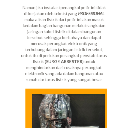
Namun jika instalasi penangkal petir ini tidak
di kerjakan oleh teknisi yang
PROFESIONAL
maka aliran listrik dari petir ini akan masuk
kedalam bagian bangunan melalui rangkaian
jaringan kabel listrik di dalam bangunan
tersebut sehingga berbahaya dan dapat
merusak perangkat elektronik yang
terhubung dalam jaringan listrik tersebut,
untuk itu di perlukan perangkat penstabil arus
listrik
(SURGE ARRESTER)
untuk
menghindarkan dari rusaknya perangkat
elektronik yang ada dalam bangunan atau
rumah dari arus listrik yang sangat besar