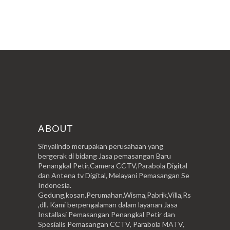
ABOUT
Sinyalindo merupakan perusahaan yang
bergerak di bidang Jasa pemasangan Baru
Penangkal Petir,Camera CCTV,Parabola Digital
dan Antena tv Digital, Melayani Pemasangan Se
Indonesia.
Gedung,kosan,Perumahan,Wisma,Pabrik,Villa,Rs
,dll. Kami berpengalaman dalam layanan Jasa
Installasi Pemasangan Penangkal Petir dan
Spesialis Pemasangan CCTV, Parabola MATV,