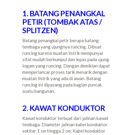
1. BATANG PENANGKAL
PETIR (TOMBAK ATAS /
SPLITZEN)
Batang penangkal petir berupa batang
tembaga yang ujungnya runcing. Dibuat
runcing karena muatan listrik mempunyai
sifat mudah berkumpul dan lepas pada ujung
logam yang runcing. Dengan demikian dapat
memperlancar proses tarik menarik dengan
muatan listrik yang ada di awan. Batang
runcing ini dipasang pada bagian puncak
suatu bangunan.
2. KAWAT KONDUKTOR
Kawat konduktor terbuat dari jalinan kawat
tembaga. Diameter jalinan kabel konduktor
sekitar 1 cm hingga 2 cm. Kabel konduktor