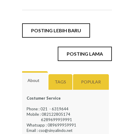
POSTING LEBIH BARU
POSTING LAMA
About
TAGS
POPULAR
Costumer Service
Phone : 021 - 6319644
Mobile : 082122805174
6289699959991
Whatsapp : 089699959991
Email : cso@sinyalindo.net