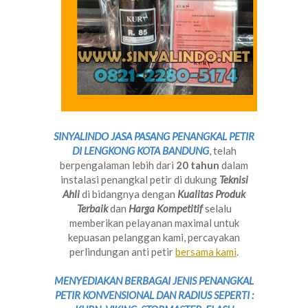
SINYALINDO JASA PASANG PENANGKAL PETIR
DI LENGKONG KOTA BANDUNG
, telah
berpengalaman lebih dari
20 tahun
dalam
instalasi penangkal petir di dukung
Teknisi
Ahli
di bidangnya dengan
Kualitas Produk
Terbaik
dan
Harga Kompetitif
selalu
memberikan pelayanan maximal untuk
kepuasan pelanggan kami, percayakan
perlindungan anti petir
bersama kami
.
MENYEDIAKAN BERBAGAI JENIS PENANGKAL
PETIR KONVENSIONAL DAN RADIUS SEPERTI :