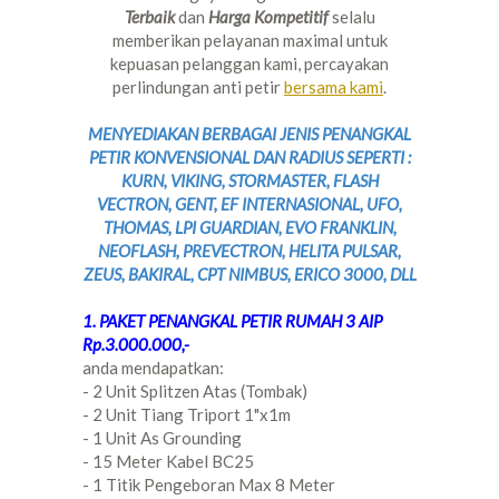
Terbaik
dan
Harga Kompetitif
selalu
memberikan pelayanan maximal untuk
kepuasan pelanggan kami, percayakan
perlindungan anti petir
bersama kami
.
MENYEDIAKAN BERBAGAI JENIS PENANGKAL
PETIR KONVENSIONAL DAN RADIUS SEPERTI :
KURN, VIKING, STORMASTER, FLASH
VECTRON, GENT, EF INTERNASIONAL, UFO,
THOMAS, LPI GUARDIAN, EVO FRANKLIN,
NEOFLASH, PREVECTRON, HELITA PULSAR,
ZEUS, BAKIRAL, CPT NIMBUS, ERICO 3000, DLL
1. PAKET PENANGKAL PETIR RUMAH 3 AIP
Rp.3.000.000,-
anda mendapatkan:
- 2 Unit Splitzen Atas (Tombak)
- 2 Unit Tiang Triport 1"x1m
- 1 Unit As Grounding
- 15 Meter Kabel BC25
- 1 Titik Pengeboran Max 8 Meter