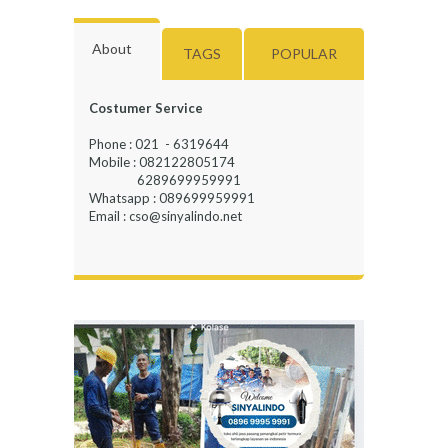
About
TAGS
POPULAR
Costumer Service
Phone : 021 - 6319644
Mobile : 082122805174
6289699959991
Whatsapp : 089699959991
Email : cso@sinyalindo.net