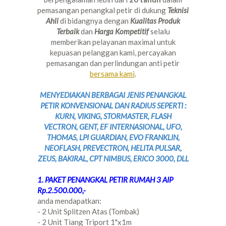
pemasangan penangkal petir di dukung
Teknisi
Ahli
di bidangnya dengan
Kualitas Produk
Terbaik
dan
Harga Kompetitif
selalu
memberikan pelayanan maximal untuk
kepuasan pelanggan kami, percayakan
pemasangan dan perlindungan anti petir
bersama kami
.
MENYEDIAKAN BERBAGAI JENIS PENANGKAL
PETIR KONVENSIONAL DAN RADIUS SEPERTI :
KURN, VIKING, STORMASTER, FLASH
VECTRON, GENT, EF INTERNASIONAL, UFO,
THOMAS, LPI GUARDIAN, EVO FRANKLIN,
NEOFLASH, PREVECTRON, HELITA PULSAR,
ZEUS, BAKIRAL, CPT NIMBUS, ERICO 3000, DLL
1. PAKET PENANGKAL PETIR RUMAH 3 AIP
Rp.2.500.000,-
anda mendapatkan:
- 2 Unit Splitzen Atas (Tombak)
- 2 Unit Tiang Triport 1"x1m