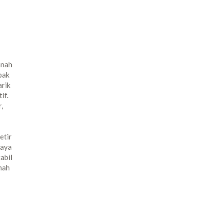
anah
bak
arik
if.
,
etir
haya
abil
mah