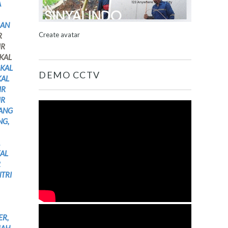
A
AN
Create avatar
R
IR
GKAL
GKAL
DEMO CCTV
KAL
IR
IR
SANG
NG,
KAL
R
TRI
ER,