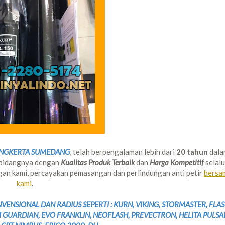
JUNGKERTA SUMEDANG
, telah berpengalaman lebih dari
20 tahun
dala
 bidangnya dengan
Kualitas Produk Terbaik
dan
Harga Kompetitif
selalu
an kami, percayakan pemasangan dan perlindungan anti petir
bersa
kami
.
ENSIONAL DAN RADIUS SEPERTI : KURN, VIKING, STORMASTER, FLA
I GUARDIAN, EVO FRANKLIN, NEOFLASH, PREVECTRON, HELITA PULSA