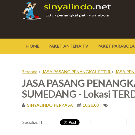
HOME
PAKET ANTENA TV
PAKET PARABOLA
Beranda
›
JASA PASANG PENANGKAL PETIR
›
JASA PE
JASA PASANG PENANGKA
SUMEDANG - Lokasi TER
SINYALINDO PERKASA
10.26.00
Socialize It →