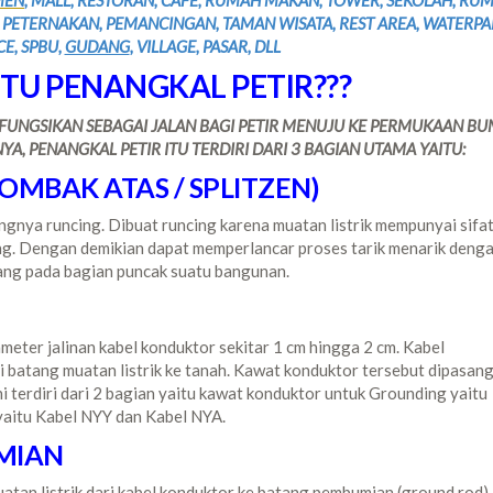
MEN
, MALL, RESTORAN, CAFE, RUMAH MAKAN, TOWER, SEKOLAH, RU
N, PETERNAKAN, PEMANCINGAN, TAMAN WISATA, REST AREA, WATERPA
E, SPBU,
GUDANG
, VILLAGE, PASAR, DLL
TU PENANGKAL PETIR???
FUNGSIKAN SEBAGAI JALAN BAGI PETIR MENUJU KE PERMUKAAN BUM
, PENANGKAL PETIR ITU TERDIRI DARI 3 BAGIAN UTAMA YAITU:
OMBAK ATAS / SPLITZEN)
gnya runcing. Dibuat runcing karena muatan listrik mempunyai sifa
ng. Dengan demikian dapat memperlancar proses tarik menarik deng
asang pada bagian puncak suatu bangunan.
meter jalinan kabel konduktor sekitar 1 cm hingga 2 cm. Kabel
i batang muatan listrik ke tanah. Kawat konduktor tersebut dipasan
i terdiri dari 2 bagian yaitu kawat konduktor untuk Grounding yaitu
yaitu Kabel NYY dan Kabel NYA.
MIAN
tan listrik dari kabel konduktor ke batang pembumian (ground rod)