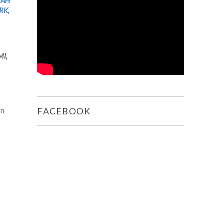
MAH
RK,
I,
t
an
FACEBOOK
g