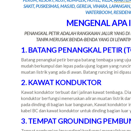
PERUM, RESORT, KOST, KOMPLEK, HOTEL, VILLA,
APARTE
SAKIT, PUSKESMAS, MASJID, GEREJA, VIHARA, LAPANGA
WATERBOOM, RESIDENC
MENGENAL APA I
PENANGKAL PETIR ADALAH RANGKAIAN JALUR YANG DI 
TANPA MERUSAK BENDA-BENDA YANG DI LEWATINYA
1. BATANG PENANGKAL PETIR (T
Batang penangkal petir berupa batang tembaga yang ujun
mudah berkumpul dan lepas pada ujung logam yang runci
muatan listrik yang ada di awan. Batang runcing ini dip
2. KAWAT KONDUKTOR
Kawat konduktor terbuat dari jalinan kawat tembaga. Dia
konduktor berfungsi meneruskan aliran muatan listrik dar
pada dinding di bagian luar bangunan, Kawat konduktor in
kabel BC dan kawat konduktor untuk dinding bagian luar 
3. TEMPAT GROUNDING PEMBU
Tempat pembumian (grounding) berfungsi mengalirkan mua