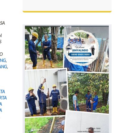
ASA
N
S
KO
ANG
,
ANG
,
TA
RTA
A
A