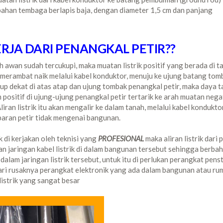
bahan tembaga berlapis baja, dengan diameter 1,5 cm dan panjang
JA DARI PENANGKAL PETIR??
h awan sudah tercukupi, maka muatan listrik positif yang berada di t
a merambat naik melalui kabel konduktor, menuju ke ujung batang tom
kup dekat di atas atap dan ujung tombak penangkal petir, maka daya t
ositif di ujung-ujung penangkal petir tertarik ke arah muatan negat
iran listrik itu akan mengalir ke dalam tanah, melalui kabel konduktor
aran petir tidak mengenai bangunan.
 di kerjakan oleh teknisi yang
PROFESIONAL
maka aliran listrik dari p
n jaringan kabel listrik di dalam bangunan tersebut sehingga berba
lam jaringan listrik tersebut, untuk itu di perlukan perangkat penst
ri rusaknya perangkat elektronik yang ada dalam bangunan atau ru
 listrik yang sangat besar