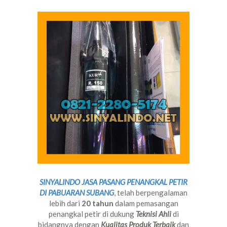
SINYALINDO JASA PASANG PENANGKAL PETIR
DI PABUARAN SUBANG
, telah berpengalaman
lebih dari
20 tahun
dalam pemasangan
penangkal petir di dukung
Teknisi Ahli
di
bidangnya dengan
Kualitas Produk Terbaik
dan