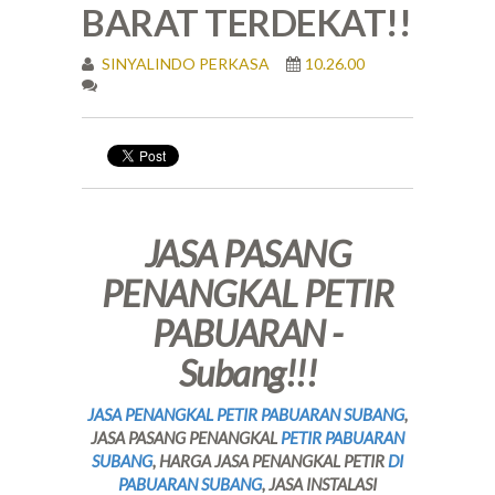
BARAT TERDEKAT!!
SINYALINDO PERKASA
10.26.00
JASA PASANG
PENANGKAL PETIR
PABUARAN -
Subang!!!
JASA PENANGKAL PETIR PABUARAN SUBANG
,
JASA PASANG PENANGKAL
PETIR PABUARAN
SUBANG
, HARGA JASA PENANGKAL PETIR
DI
PABUARAN SUBANG
, JASA INSTALASI