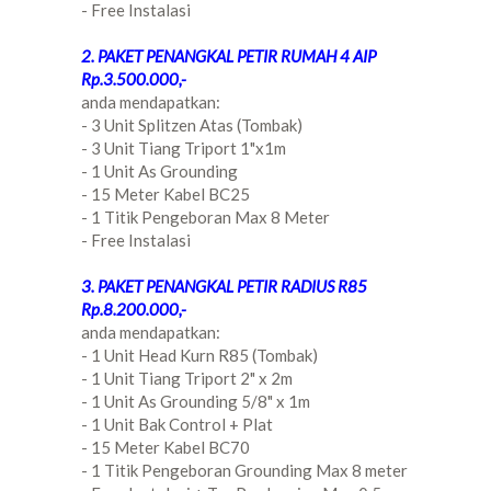
- Free Instalasi
2. PAKET PENANGKAL PETIR RUMAH 4 AIP
Rp.3.500.000,-
anda mendapatkan:
- 3 Unit Splitzen Atas (Tombak)
- 3 Unit Tiang Triport 1"x1m
- 1 Unit As Grounding
- 15 Meter Kabel BC25
- 1 Titik Pengeboran Max 8 Meter
- Free Instalasi
3. PAKET PENANGKAL PETIR RADIUS R85
Rp.8.200.000,-
anda mendapatkan:
- 1 Unit Head Kurn R85 (Tombak)
- 1 Unit Tiang Triport 2" x 2m
- 1 Unit As Grounding 5/8" x 1m
- 1 Unit Bak Control + Plat
- 15 Meter Kabel BC70
- 1 Titik Pengeboran Grounding Max 8 meter