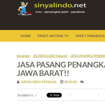
HOME
PAKET ANTENA TV
PAKET PARABOLA
Beranda
›
JALANCAGAK Subang
›
JASA PASANG PENAN
JASA PASANG PENANGKA
JAWA BARAT!!
SINYALINDO PERKASA
08.43.00
Socialize It →