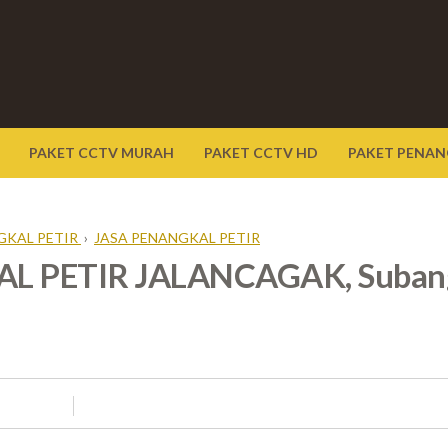
PAKET CCTV MURAH
PAKET CCTV HD
PAKET PENAN
GKAL PETIR
›
JASA PENANGKAL PETIR
L PETIR JALANCAGAK, Suban