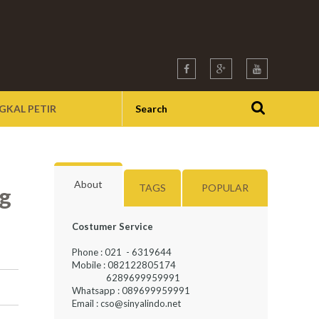
GKAL PETIR
About
g
TAGS
POPULAR
Costumer Service
Phone : 021 - 6319644
Mobile : 082122805174
6289699959991
Whatsapp : 089699959991
Email : cso@sinyalindo.net