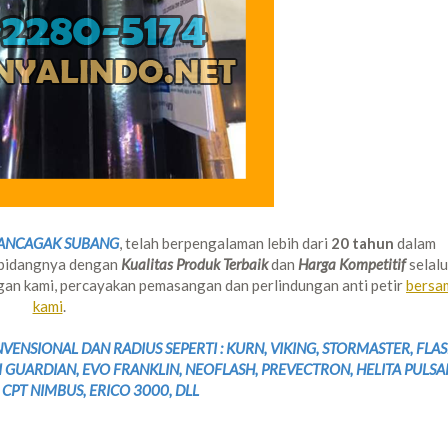
ALANCAGAK SUBANG
, telah berpengalaman lebih dari
20 tahun
dalam
 bidangnya dengan
Kualitas Produk Terbaik
dan
Harga Kompetitif
selalu
an kami, percayakan pemasangan dan perlindungan anti petir
bersa
kami
.
ENSIONAL DAN RADIUS SEPERTI : KURN, VIKING, STORMASTER, FLA
I GUARDIAN, EVO FRANKLIN, NEOFLASH, PREVECTRON, HELITA PULSA
 CPT NIMBUS, ERICO 3000, DLL