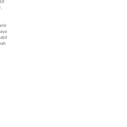
if.
,
etir
haya
abil
mah