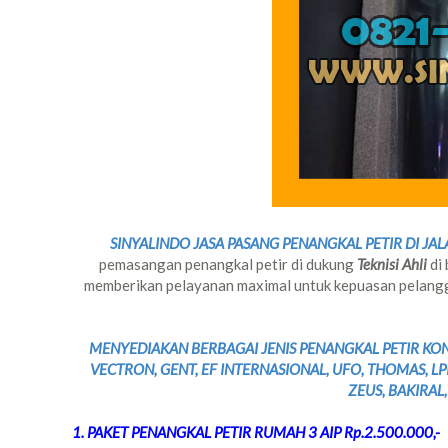
SINYALINDO JASA PASANG PENANGKAL PETIR DI J
pemasangan penangkal petir di dukung
Teknisi Ahli
di
memberikan pelayanan maximal untuk kepuasan pelangg
MENYEDIAKAN BERBAGAI JENIS PENANGKAL PETIR KONV
VECTRON, GENT, EF INTERNASIONAL, UFO, THOMAS, LP
ZEUS, BAKIRAL,
1. PAKET PENANGKAL PETIR RUMAH 3 AIP Rp.2.500.000,-