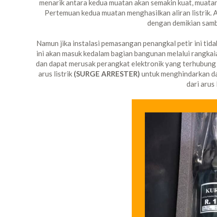
menarik antara kedua muatan akan semakin kuat, muatan p
Pertemuan kedua muatan menghasilkan aliran listrik. Al
dengan demikian samb
Namun jika instalasi pemasangan penangkal petir ini tidak
ini akan masuk kedalam bagian bangunan melalui rangkaia
dan dapat merusak perangkat elektronik yang terhubung da
arus listrik
(SURGE ARRESTER)
untuk menghindarkan da
dari arus