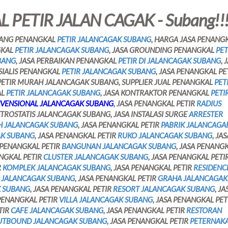
PETIR JALAN CAGAK - Subang!!
ASANG PENANGKAL
PETIR JALANCAGAK SUBANG
, HARGA JASA PENANG
GKAL
PETIR JALANCAGAK SUBANG
, JASA GROUNDING PENANGKAL
PET
BANG
, JASA PERBAIKAN PENANGKAL
PETIR DI JALANCAGAK SUBANG
, 
ESIALIS PENANGKAL
PETIR JALANCAGAK SUBANG
, JASA PENANGKAL PE
 PETIR MURAH JALANCAGAK SUBANG, SUPPLIER JUAL PENANGKAL
PET
AL
PETIR JALANCAGAK SUBANG
, JASA KONTRAKTOR PENANGKAL
PETI
VENSIONAL JALANCAGAK SUBANG
, JASA PENANGKAL PETIR
RADIUS
KTROSTATIS JALANCAGAK SUBANG, JASA INSTALASI SURGE
ARRESTER
 JALANCAGAK SUBANG
, JASA PENANGKAL PETIR
PABRIK JALANCAGA
K SUBANG
, JASA PENANGKAL PETIR
RUKO JALANCAGAK SUBANG
, JAS
A PENANGKAL PETIR
BANGUNAN JALANCAGAK SUBANG
, JASA PENANG
ANGKAL PETIR
CLUSTER JALANCAGAK SUBANG
, JASA PENANGKAL PETI
R
KOMPLEK JALANCAGAK SUBANG
, JASA PENANGKAL PETIR
RESIDENC
 JALANCAGAK SUBANG
, JASA PENANGKAL PETIR
GRAHA JALANCAGAK
K SUBANG
, JASA PENANGKAL PETIR
RESORT JALANCAGAK SUBANG
, JA
 PENANGKAL PETIR
VILLA JALANCAGAK SUBANG
, JASA PENANGKAL PET
TIR
CAFE JALANCAGAK SUBANG
, JASA PENANGKAL PETIR
RESTORAN
UTBOUND JALANCAGAK SUBANG
, JASA PENANGKAL PETIR
PETERNAK