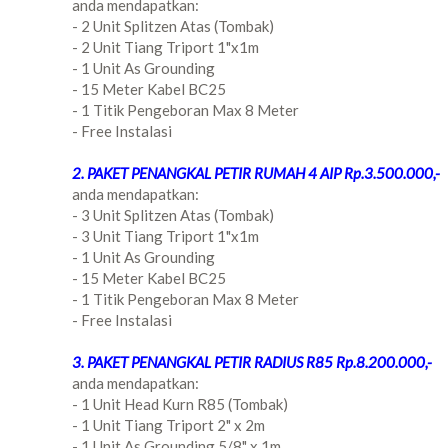
anda mendapatkan:
- 2 Unit Splitzen Atas (Tombak)
- 2 Unit Tiang Triport 1"x1m
- 1 Unit As Grounding
- 15 Meter Kabel BC25
- 1 Titik Pengeboran Max 8 Meter
- Free Instalasi
2. PAKET PENANGKAL PETIR RUMAH 4 AIP Rp.3.500.000,-
anda mendapatkan:
- 3 Unit Splitzen Atas (Tombak)
- 3 Unit Tiang Triport 1"x1m
- 1 Unit As Grounding
- 15 Meter Kabel BC25
- 1 Titik Pengeboran Max 8 Meter
- Free Instalasi
3. PAKET PENANGKAL PETIR RADIUS R85 Rp.8.200.000,-
anda mendapatkan:
- 1 Unit Head Kurn R85 (Tombak)
- 1 Unit Tiang Triport 2" x 2m
- 1 Unit As Grounding 5/8" x 1m