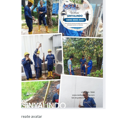
Create avatar