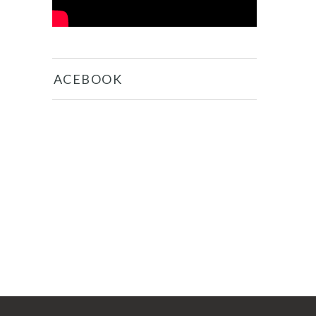
FACEBOOK