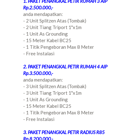
1. PAKET PENANGKAL PETIR RUMAH 3 AIP
Rp.2.500.000,-
anda mendapatkan:
- 2 Unit Splitzen Atas (Tombak)
- 2 Unit Tiang Triport 1"x1m
- 1 Unit As Grounding
- 15 Meter Kabel BC25
- 1 Titik Pengeboran Max 8 Meter
- Free Instalasi
2. PAKET PENANGKAL PETIR RUMAH 4 AIP
Rp.3.500.000,-
anda mendapatkan:
- 3 Unit Splitzen Atas (Tombak)
- 3 Unit Tiang Triport 1"x1m
- 1 Unit As Grounding
- 15 Meter Kabel BC25
- 1 Titik Pengeboran Max 8 Meter
- Free Instalasi
3. PAKET PENANGKAL PETIR RADIUS R85
Rp.8.200.000,-