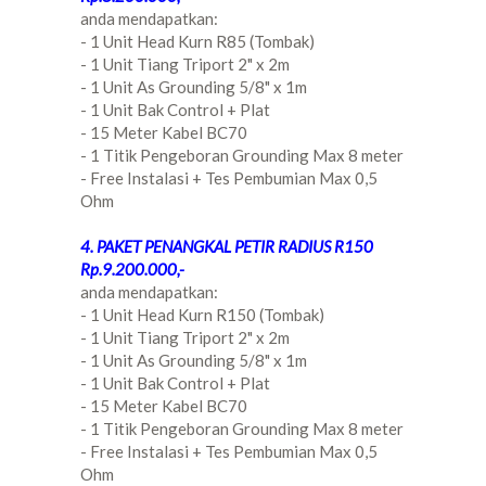
anda mendapatkan:
- 1 Unit Head Kurn R85 (Tombak)
- 1 Unit Tiang Triport 2" x 2m
- 1 Unit As Grounding 5/8" x 1m
- 1 Unit Bak Control + Plat
- 15 Meter Kabel BC70
- 1 Titik Pengeboran Grounding Max 8 meter
- Free Instalasi + Tes Pembumian Max 0,5
Ohm
4. PAKET PENANGKAL PETIR RADIUS R150
Rp.9.200.000,-
anda mendapatkan:
- 1 Unit Head Kurn R150 (Tombak)
- 1 Unit Tiang Triport 2" x 2m
- 1 Unit As Grounding 5/8" x 1m
- 1 Unit Bak Control + Plat
- 15 Meter Kabel BC70
- 1 Titik Pengeboran Grounding Max 8 meter
- Free Instalasi + Tes Pembumian Max 0,5
Ohm