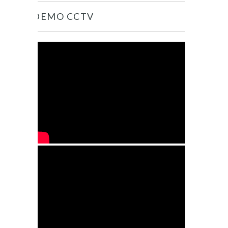
DEMO CCTV