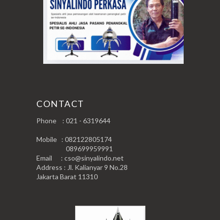
CONTACT
Phone : 021 - 6319644
Mobile : 082122805174
089699959991
Email : cso@sinyalindo.net
Address : Jl. Kalianyar 9 No.28
Jakarta Barat 11310