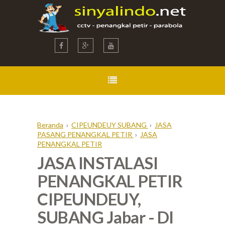
Beranda
›
CIPEUNDEUY SUBANG
›
JASA
PASANG PENANGKAL PETIR
›
JASA
PENANGKAL PETIR
JASA INSTALASI
PENANGKAL PETIR
CIPEUNDEUY,
SUBANG Jabar - DI