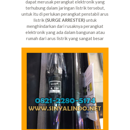
dapat merusak perangkat elektronik yang
terhubung dalam jaringan listrik tersebut,
untuk itu di perlukan perangkat penstabil arus
listrik
(SURGE ARRESTER)
untuk
menghindarkan dari rusaknya perangkat
elektronik yang ada dalam bangunan atau
rumah dari arus listrik yang sangat besar