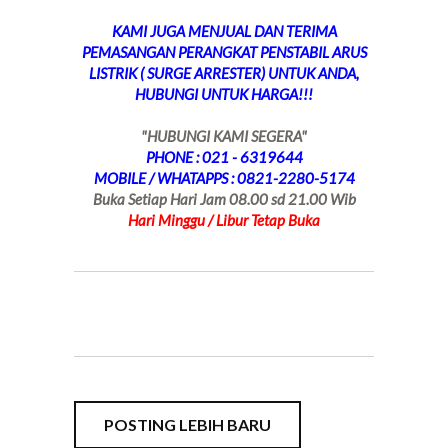
KAMI JUGA MENJUAL DAN TERIMA
PEMASANGAN PERANGKAT PENSTABIL ARUS
LISTRIK ( SURGE ARRESTER) UNTUK ANDA,
HUBUNGI UNTUK HARGA!!!
"HUBUNGI KAMI SEGERA"
PHONE : 021 - 6319644
MOBILE / WHATAPPS : 0821-2280-5174
Buka Setiap Hari Jam 08.00 sd 21.00 Wib
Hari Minggu / Libur Tetap Buka
POSTING LEBIH BARU