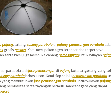
a pajang
, tukang
pasang parabola
di
pajang
,
pemasangan parabola
cab
ng
gratis
pasang
. Kami merupakan agen terbesar dan terpercaya
uran serta kami juga membuka cabang
pemasangan
untuk wilayah
paja
isi parabola ahli
jasa pemasangan
di
pajang
kota tangerang yang te
pasang parabola
bebas iuran. Kami siap selalu
pemasangan parabola
un
nya yang membutuhkan
jasa pemasangan parabola
untuk wilayah
pajang
ang berkualitas serta tayangan bermutu mancanegara yang dapat
 paket