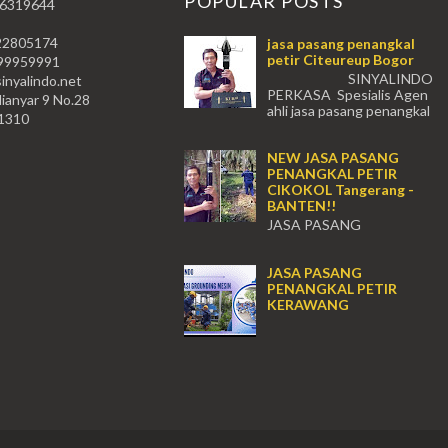
POPULAR POSTS
 6319644
22805174
jasa pasang penangkal
petir Citeureup Bogor
59991
SINYALINDO
nyalindo.net
PERKASA Spesialis Agen
lianyar 9 No.28
ahli jasa pasang penangkal
11310
petir Citeureup Daerah Bogor Babakan
Madang, Bantar...
NEW JASA PASANG
PENANGKAL PETIR
CIKOKOL Tangerang -
BANTEN!!
JASA PASANG
PENANGKAL PETIR CIKOKOL -
Tangerang!! JASA PASANG
JASA PASANG
PENANGKAL PETIR CIKOKOL
PENANGKAL PETIR
TANGERANG , JASA PENANGKAL
KERAWANG
PETIR CIKOKOL TANGERANG ...
...