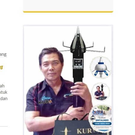
ang
ng
lah
tuk
dan