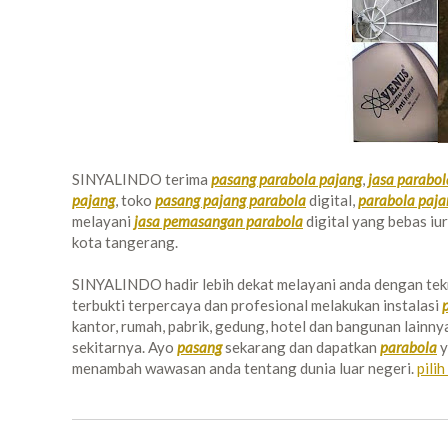
SINYALINDO terima
pasang parabola pajang
,
jasa parabol
pajang
, toko
pasang pajang parabola
digital,
parabola paja
melayani
jasa pemasangan parabola
digital yang bebas i
kota tangerang.
SINYALINDO hadir lebih dekat melayani anda dengan tekn
terbukti terpercaya dan profesional melakukan instalasi
kantor, rumah, pabrik, gedung, hotel dan bangunan lain
sekitarnya. Ayo
pasang
sekarang dan dapatkan
parabola
y
menambah wawasan anda tentang dunia luar negeri.
pilih