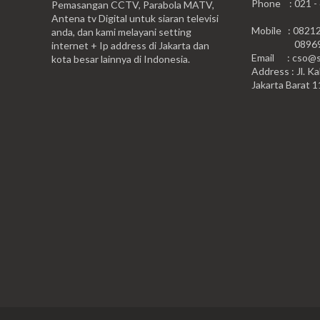
Phone : 021 -
Pemasangan CCTV, Parabola MATV,
Antena tv Digital untuk siaran televisi
Mobile : 0821
anda, dan kami melayani setting
0896999
internet + Ip address di Jakarta dan
Email : cso@si
kota besar lainnya di Indonesia.
Address : Jl. Ka
Jakarta Barat 