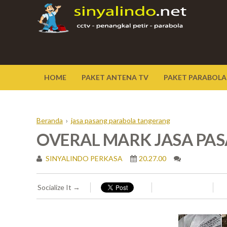
HOME
PAKET ANTENA TV
PAKET PARABOLA
Beranda
›
jasa pasang parabola tangerang
OVERAL MARK JASA PA
SINYALINDO PERKASA
20.27.00
Socialize It →