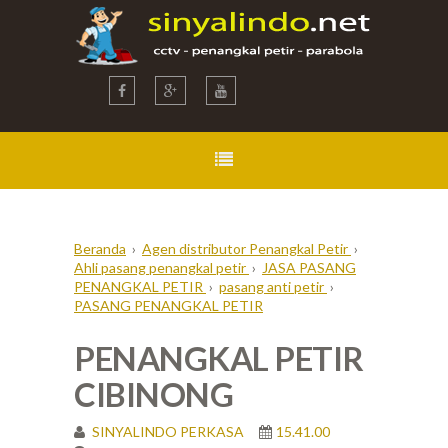
Beranda
›
Agen distributor Penangkal Petir
›
Ahli pasang penangkal petir
›
JASA PASANG
PENANGKAL PETIR
›
pasang anti petir
›
PASANG PENANGKAL PETIR
PENANGKAL PETIR
CIBINONG
SINYALINDO PERKASA
15.41.00