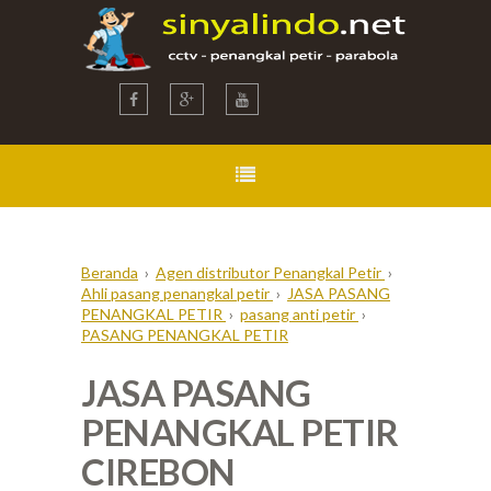
Beranda
›
Agen distributor Penangkal Petir
›
Ahli pasang penangkal petir
›
JASA PASANG
PENANGKAL PETIR
›
pasang anti petir
›
PASANG PENANGKAL PETIR
JASA PASANG
PENANGKAL PETIR
CIREBON