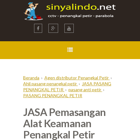
Beranda
›
Agen distributor Penangkal Petir
›
Ahli pasang penangkal petir
›
JASA PASANG
PENANGKAL PETIR
›
pasang anti petir
›
PASANG PENANGKAL PETIR
JASA Pemasangan
Alat Keamanan
Penangkal Petir