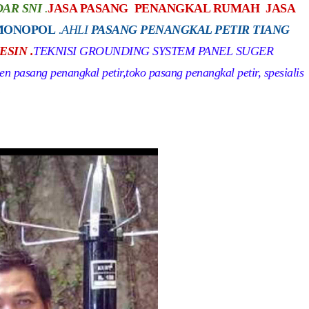
DAR SNI
.
JASA PASANG PENANGKAL RUMAH JASA
 MONOPOL
.
AHLI
PASANG PENANGKAL PETIR TIANG
SIN .
TEKNISI GROUNDING SYSTEM PANEL SUGER
 pasang penangkal petir,toko pasang penangkal petir, spesialis
r