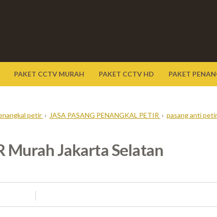
PAKET CCTV MURAH
PAKET CCTV HD
PAKET PENAN
enangkal petir
›
JASA PASANG PENANGKAL PETIR
›
pasang anti peti
Murah Jakarta Selatan