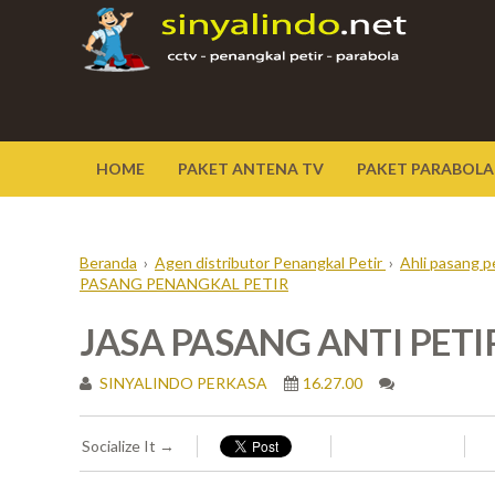
HOME
PAKET ANTENA TV
PAKET PARABOLA
Beranda
›
Agen distributor Penangkal Petir
›
Ahli pasang p
PASANG PENANGKAL PETIR
JASA PASANG ANTI PETIR 
SINYALINDO PERKASA
16.27.00
Socialize It →