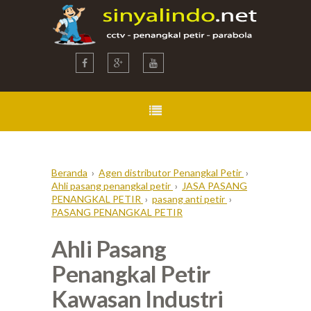
Beranda
›
Agen distributor Penangkal Petir
›
Ahli pasang penangkal petir
›
JASA PASANG
PENANGKAL PETIR
›
pasang anti petir
›
PASANG PENANGKAL PETIR
Ahli Pasang
Penangkal Petir
Kawasan Industri