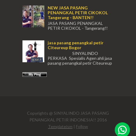
NEW JASA PASANG
PENANGKAL PETIR CIKOKOL
Tangerang - BANTEN!!
JASA PASANG PENANGKAL
PETIR CIKOKOL - Tangerang!!
JASA PASANG PENANGKAL PETIR CIKOKOL
TANGERANG , JASA PENANGKAL PETIR
jasa pasang penangkal petir
CIKOKOL TANGERANG ...
Citeureup Bogor
SINYALINDO
PERKASA Spesialis Agen ahli jasa
pasang penangkal petir Citeureup
Daerah Bogor Babakan Madang, Bantar...
(021) 631
Copyrights @ SINYALINDO JASA PASANG
cso@siny
PENANGKAL PETIR INDONESIA!! 2016
sinyalind
Templateism
|
Follow