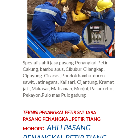
Spesialis ahli jasa pasang Penangkal Petir
Cakung, bambu apus, Cibubur, Cilangkap,
Cipayung, Ciracas, Pondok bambu, duren
sawit, Jatinegara, Kalisari, Cijantung, Kramat
jati, Makasar, Matraman, Munjul, Pasar rebo,
Pekayon,Pulo mas Pulogadung
TEKNISI PENANGKAL PETIR SNI
.
JASA
PASANG PENANGKAL PETIR TIANG
AHLI PASANG
MONOPOL
PENANGKAL PETIR TIANG