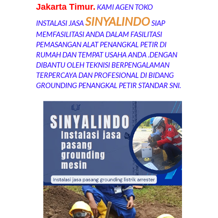
Jakarta Timur.
KAMI AGEN TOKO
SINYALINDO
INSTALASI JASA
SIAP
MEMFASILITASI ANDA DALAM FASILITASI
PEMASANGAN ALAT PENANGKAL PETIR DI
RUMAH DAN TEMPAT USAHA ANDA .DENGAN
DIBANTU OLEH TEKNISI BERPENGALAMAN
TERPERCAYA DAN PROFESIONAL DI BIDANG
GROUNDING PENANGKAL PETIR STANDAR SNI.