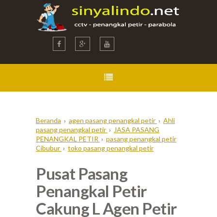
Beranda
›
agen pasang penangkal petir
›
Ahli
pasang penangkal petir
›
JASA PASANG
PENANGKAL PETIR
›
pasang penangkal petir
Cibubur
›
toko pasang penangkal petir
Pusat Pasang
Penangkal Petir
Cakung L Agen Petir