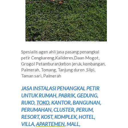
Spesialis agen ahli jasa pasang penangkal
petir Cengkareng,Kalideres,Daan Mogot,
Grogol Petamburan,kebon jeruk, kembangan,
Palmerah, Tomang, Tanjung duren ,Slipi,
Taman sari, Palmerah
JASA INSTALASI PENANGKAL PETIR
UNTUK RUMAH, PABRIK, GEDUNG,
RUKO,
TOKO
, KANTOR, BANGUNAN,
PERUMAHAN, CLUSTER, PERUM,
RESORT, KOST, KOMPLEK, HOTEL,
VILLA,
APARTEMEN
, MALL,