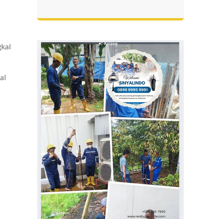
gkal
al