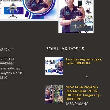
T
POPULAR POSTS
 6319644
22805174
Jasa pasang penangkal
petir CIREBON
59991
nyalindo.net
lianyar 9 No.28
...
11310
NEW JASA PASANG
PENANGKAL PETIR
CIKOKOL Tangerang -
BANTEN!!
JASA PASANG
PENANGKAL PETIR CIKOKOL -