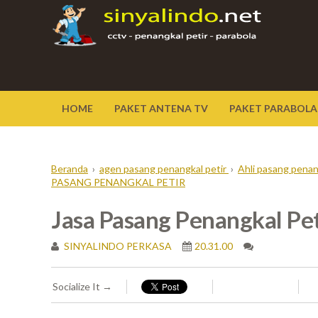
HOME
PAKET ANTENA TV
PAKET PARABOLA
Beranda
›
agen pasang penangkal petir
›
Ahli pasang penan
PASANG PENANGKAL PETIR
Jasa Pasang Penangkal Pe
SINYALINDO PERKASA
20.31.00
Socialize It →