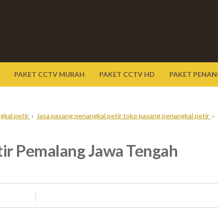
PAKET CCTV MURAH
PAKET CCTV HD
PAKET PENAN
gkal petir
›
Jasa pasang penangkal petir toko pasang penangkal petir
›
tir Pemalang Jawa Tengah