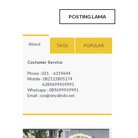
POSTING LAMA
About
TAGS
POPULAR
Costumer Service
Phone : 021 - 6319644
Mobile : 082122805174
6289699959991
Whatsapp : 089699959991
Email : cso@sinyalindo.net