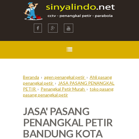
Beranda
›
agen penangkal petir
›
Ahli pasang
penangkal petir
›
JASA PASANG PENANGKAL
PETIR
›
Penangkal Petir Murah
›
toko pasang
pasang penangkal petir
JASA' PASANG
PENANGKAL PETIR
BANDUNG KOTA