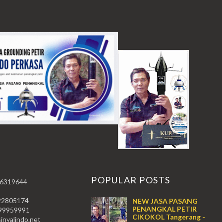
T
POPULAR POSTS
 6319644
22805174
NEW JASA PASANG
PENANGKAL PETIR
59991
CIKOKOL Tangerang -
nyalindo.net