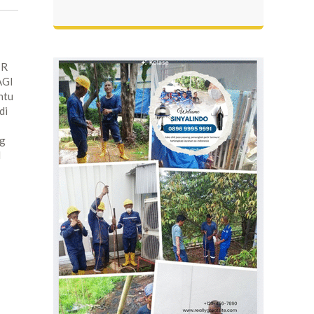
IR
AGI
ntu
di
ng
l