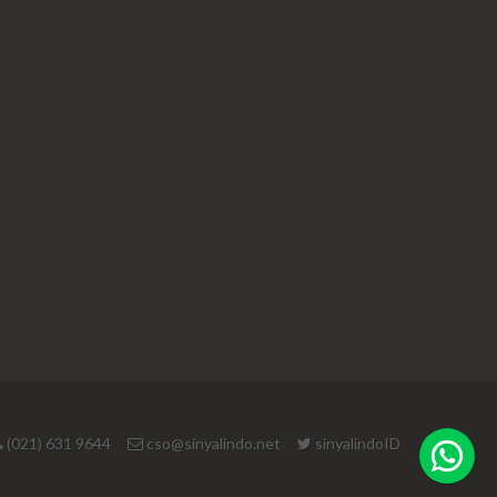
(021) 631 9644
cso@sinyalindo.net
sinyalindoID