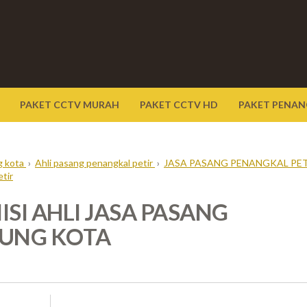
PAKET CCTV MURAH
PAKET CCTV HD
PAKET PENAN
g kota
›
Ahli pasang penangkal petir
›
JASA PASANG PENANGKAL PE
tir
NISI AHLI JASA PASANG
DUNG KOTA