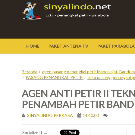
HOME
PAKET ANTENA TV
PAKET PARABOLA
Beranda
›
agen pasang penangkal petir Mandalajati Bandun
›
PASANG PENANGKAL PETIR
›
toko pasang penangkal pe
AGEN ANTI PETIR II TEK
PENAMBAH PETIR BAN
SINYALINDO PERKASA
14.40.00
Socialize It →