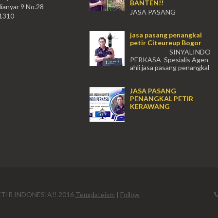
BANTEN!!
lianyar 9 No.28
JASA PASANG
11310
PENANGKAL PETIR CIKOKOL -
Tangerang!! JASA PASANG
jasa pasang penangkal
PENANGKAL PETIR CIKOKOL
petir Citeureup Bogor
TANGERANG , JASA PENANGKAL
PETIR CIKOKOL TANGERANG ...
SINYALINDO
PERKASA Spesialis Agen
ahli jasa pasang penangkal
petir Citeureup Daerah Bogor Babakan
Madang, Bantar...
JASA PASANG
PENANGKAL PETIR
KERAWANG
...
TIR INDONESIA!! 2016
Templateism
|
Follow