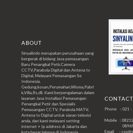
ABOUT
Sinyalindo merupakan perusahaan yang
bergerak di bidang Jasa pemasangan
Baru Penangkal Petir,Camera
CCTV,Parabola Digital dan Antena tv
Digital, Melayani Pemasangan Se
Indonesia.
Gedung,kosan,Perumahan,Wisma,Pabri
k,Villa,Rs,dll. Kami berpengalaman dalam
CONTAC
layanan Jasa Installasi Pemasangan
Penangkal Petir dan Spesialis
Phone : 021 -
Pemasangan CCTV, Parabola MATV,
Antena tv Digital untuk siaran televisi
Mobile : 0821
anda, dan kami melayani setting
0896999
internet + Ip address di Jakarta dan
Email : cso@si
kota besar lainnya di Indonesia.